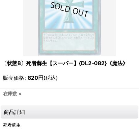
〔状態B〕死者蘇生【スーパー】{DL2-082}《魔法》
販売価格
:
820
円
(税込)
在庫数 ×
商品詳細
死者蘇生