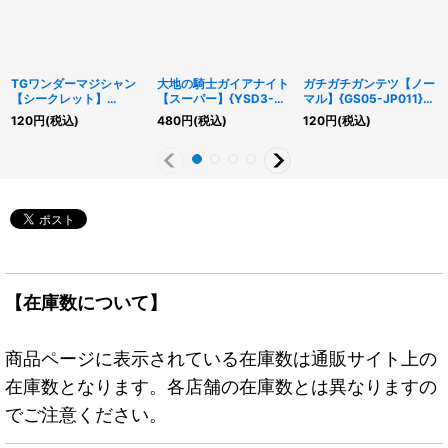
TGワンダーマジシャン
大地の騎士ガイアナイト
ガチガチガンテツ【ノー
【シークレット】
【スーパー】{YSD3-
マル】{GS05-JP011}
{QCCP-JP042}《シン
JP042}《シンクロ》
《エクシーズ》
120
円
(税込)
480
円
(税込)
120
円
(税込)
クロ》
【在庫数について】
商品ページに表示されている在庫数は通販サイト上の
在庫数となります。各店舗の在庫数とは異なりますの
でご注意ください。