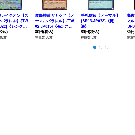
神レイジオン【ス
魔轟神獣ガナシア【ノ
手札抹殺【ノーマル】
魔轟
パラレル】{TW
ーマルパラレル】{TW
{SR13-JP032}《魔
マル
P022}《シンク
02-JP015}《モンスタ
法》
-JP
税込)
ー》
80円
(税込)
80円
(税込)
ー》
80円
92枚
在庫数 85枚
在庫数 8枚
在庫数