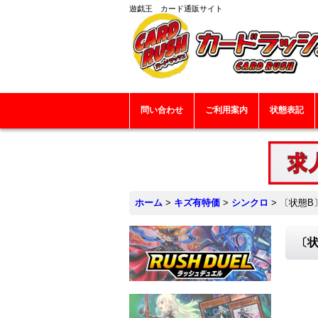
遊戯王 カード通販サイト
問い合わせ
ご利用案内
状態表記
ホーム
>
キズ有特価
>
シンクロ
>
〔状態B
〔状