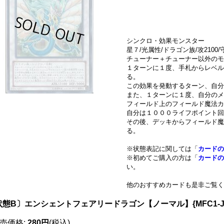
シンクロ・効果モンスター
星７/光属性/ドラゴン族/攻2100/守
チューナー＋チューナー以外のモ
１ターンに１度、手札からレベル
る。
この効果を発動するターン、自分
また、１ターンに１度、自分のメ
フィールド上のフィールド魔法カ
自分は１０００ライフポイント回
その後、デッキからフィールド魔
る。
※状態表記に関しては「
カードの
※初めてご購入の方は「
カードの
い。
他のおすすめカードも是非ご覧く
状態B〕エンシェントフェアリードラゴン【ノーマル】{MFC1-J
売価格
:
280円
(税込)