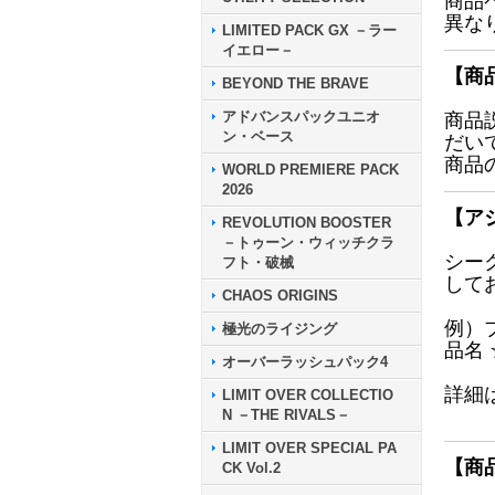
商品
異な
LIMITED PACK GX －ラー
イエロー－
【商
BEYOND THE BRAVE
アドバンスパックユニオ
商品
ン・ベース
だい
商品
WORLD PREMIERE PACK
2026
【ア
REVOLUTION BOOSTER
－トゥーン・ウィッチクラ
シー
フト・破械
して
CHAOS ORIGINS
例）
極光のライジング
品名
オーバーラッシュパック4
詳細
LIMIT OVER COLLECTIO
N －THE RIVALS－
LIMIT OVER SPECIAL PA
【商
CK Vol.2