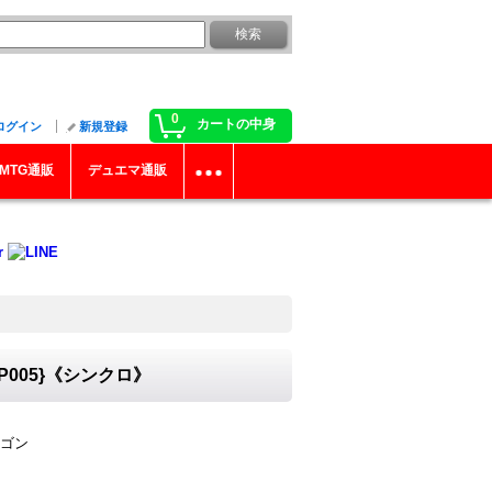
0
カートの中身
ログイン
新規登録
MTG通販
デュエマ通販
005}《シンクロ》
ゴン