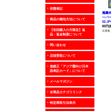
状態表記
魔轟
ーパー
商品の梱包方法について
02-J
ロ》
80円
(
【初回購入の方限定】返
在庫数 
品・返金制度について
問い合わせ
店頭受取について
遊戯王「アジア圏向け日本
語表記カード」について
メールマガジン
全商品カテゴリリンク
特定商取引法表示