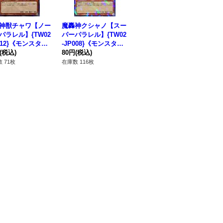
神獣チャワ【ノー
魔轟神クシャノ【スー
魔轟神クルス【スーパ
魔
パラレル】{TW02
パーパラレル】{TW02
ーパラレル】{TW02-J
ト
012}《モンスタ
-JP008}《モンスタ
P009}《モンスター》
-J
(税込)
ー》
80円
(税込)
80円
(税込)
ー
80
 71枚
在庫数 116枚
在庫数 82枚
在庫