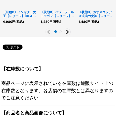
〔状態B〕インセクト女
〔状態B〕パワーツール
〔状態B〕カオスゴッデ
王【レリーフ】{DL4-
ドラゴン【レリーフ】
ス混沌の女神【レリー
136}《モンスター》
{RGBT-JP042}《シン
フ】{TSHD-JP044}
4,980
円
(税込)
1,480
円
(税込)
1,480
円
(税込)
クロ》
《シンクロ》
【在庫数について】
商品ページに表示されている在庫数は通販サイト上の
在庫数となります。各店舗の在庫数とは異なりますの
でご注意ください。
【商品名と商品画像について】