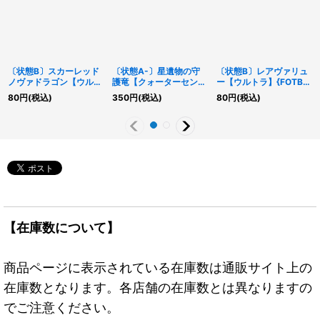
〔状態B〕スカーレッド
〔状態A-〕星遺物の守
〔状態B〕レアヴァリュ
ノヴァドラゴン【ウルト
護竜【クォーターセンチ
ー【ウルトラ】{FOTB-
ラ】{STBL-JP042}《シ
ュリーシークレット】
JP033}《魔法》
80
円
(税込)
350
円
(税込)
80
円
(税込)
ンクロ》
{QCCP-JP197}《魔
法》
【在庫数について】
商品ページに表示されている在庫数は通販サイト上の
在庫数となります。各店舗の在庫数とは異なりますの
でご注意ください。