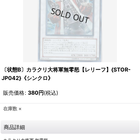
〔状態B〕カラクリ大将軍無零怒【レリーフ】{STOR-
JP042}《シンクロ》
販売価格
:
380
円
(税込)
在庫数 ×
商品詳細