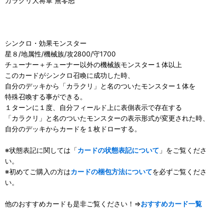
カラクリ大将軍 無零怒
シンクロ・効果モンスター
星８/地属性/機械族/攻2800/守1700
チューナー＋チューナー以外の機械族モンスター１体以上
このカードがシンクロ召喚に成功した時、
自分のデッキから「カラクリ」と名のついたモンスター１体を
特殊召喚する事ができる。
１ターンに１度、自分フィールド上に表側表示で存在する
「カラクリ」と名のついたモンスターの表示形式が変更された時、
自分のデッキからカードを１枚ドローする。
※状態表記に関しては「
カードの状態表記について
」をご覧くださ
い。
※初めてご購入の方は
カードの梱包方法について
を必ずご覧くださ
い。
他のおすすめカードも是非ご覧ください！⇒
おすすめカード一覧