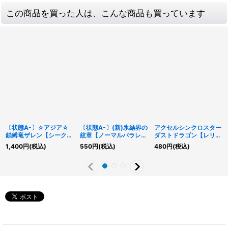
この商品を買った人は、こんな商品も買っています
〔状態A-〕☆アジア☆
〔状態A-〕(新)氷結界の
アクセルシンクロスター
鎖縛竜ザレン【シークレ
紋章【ノーマルパラレ
ダストドラゴン【レリー
ット】{アジアBPRO-
ル】{TW01-JP042}
フ】{HC01-JP022}
1,400
円
(税込)
550
円
(税込)
480
円
(税込)
JP042}《シンクロ》
《魔法》
《シンクロ》