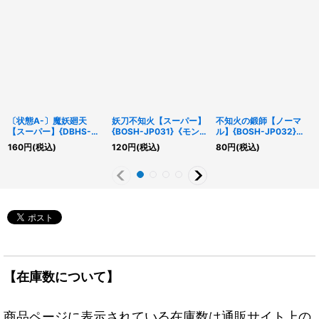
〔状態A-〕魔妖廻天
妖刀不知火【スーパー】
不知火の鍛師【ノーマ
【スーパー】{DBHS-
{BOSH-JP031}《モン
ル】{BOSH-JP032}
JP038}《魔法》
スター》
《モンスター》
160
円
(税込)
120
円
(税込)
80
円
(税込)
【在庫数について】
商品ページに表示されている在庫数は通販サイト上の