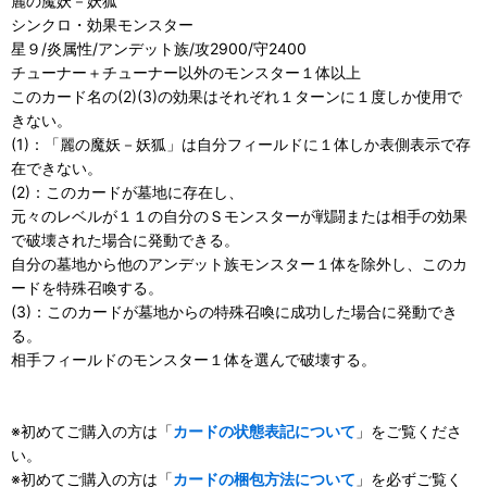
麗の魔妖－妖狐
シンクロ・効果モンスター
星９/炎属性/アンデット族/攻2900/守2400
チューナー＋チューナー以外のモンスター１体以上
このカード名の(2)(3)の効果はそれぞれ１ターンに１度しか使用で
きない。
(1)：「麗の魔妖－妖狐」は自分フィールドに１体しか表側表示で存
在できない。
(2)：このカードが墓地に存在し、
元々のレベルが１１の自分のＳモンスターが戦闘または相手の効果
で破壊された場合に発動できる。
自分の墓地から他のアンデット族モンスター１体を除外し、このカ
ードを特殊召喚する。
(3)：このカードが墓地からの特殊召喚に成功した場合に発動でき
る。
相手フィールドのモンスター１体を選んで破壊する。
※初めてご購入の方は「
カードの状態表記について
」をご覧くださ
い。
※初めてご購入の方は「
カードの梱包方法について
」を必ずご覧く