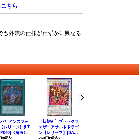
は
こちら
でも外装の仕様がわずかに異なる
Mバリアンズフォ
〔状態A-〕ブラックフ
魔界発現世行きデスガ
【レリーフ】{LT
ェザーアサルトドラゴ
イド(バス)【シークレ
JP060}《魔法》
ン【レリーフ】{DABL
ット】{PAC1-JP019}
円
(税込)
-JP042}《シンクロ》
260円
(税込)
《モンスター》
80円
(税込)