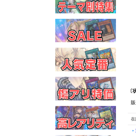
〔
販
在