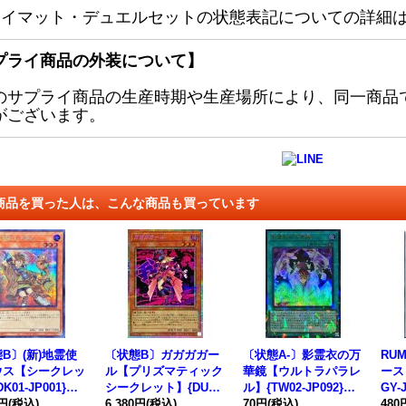
レイマット・デュエルセットの状態表記についての詳細
プライ商品の外装について】
のサプライ商品の生産時期や生産場所により、同一商品
がございます。
商品を買った人は、こんな商品も買っています
B〕(新)地霊使
〔状態B〕ガガガガー
〔状態A-〕影霊衣の万
RU
ウス【シークレッ
ル【プリズマティック
華鏡【ウルトラパラレ
ース
K01-JP001}
シークレット】{DUAD
ル】{TW02-JP092}
GY-
ンスター》
0円
(税込)
-JPS01}《モンスタ
6,380円
(税込)
《魔法》
70円
(税込)
480