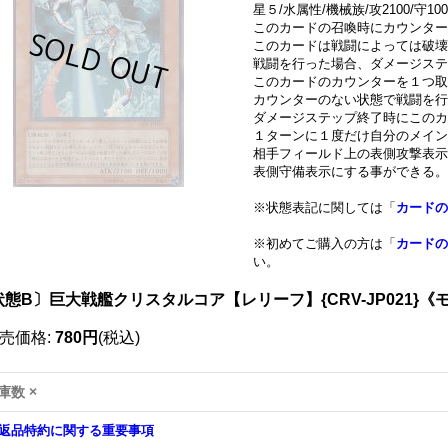
星５/水属性/機械族/攻2100/守100
このカードの召喚時にカウンター
このカードは戦闘によっては破壊
戦闘を行った場合、ダメージステ
このカードのカウンターを１つ取
カウンターのない状態で戦闘を行
ダメージステップ終了時にこのカ
１ターンに１度だけ自分のメイン
相手フィールド上の表側攻撃表示
表側守備表示にする事ができる。
※状態表記に関しては「
カードの
※初めてご購入の方は「
カードの
い。
状態B〕巨大戦艦クリスタルコア【レリーフ】{CRV-JP021}《
売価格
:
780円
(税込)
庫数 ×
返品特約に関する重要事項