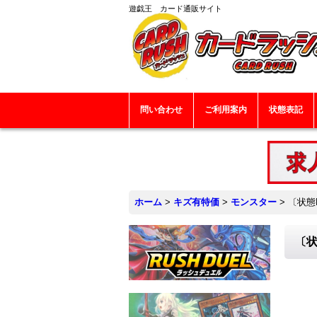
遊戯王 カード通販サイト
問い合わせ
ご利用案内
状態表記
ホーム
>
キズ有特価
>
モンスター
>
〔状態
〔状