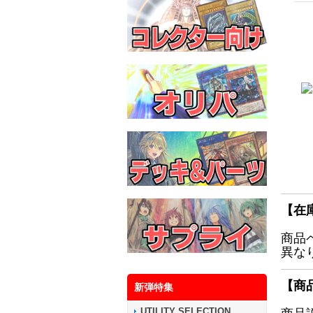
【在
商品
異な
【商
新弾特集
UTILITY SELECTION