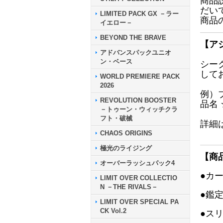
商品
だい
LIMITED PACK GX －ラー
商品
イエロー－
BEYOND THE BRAVE
【ア
アドバンスパックユニオ
ン・ベース
シー
して
WORLD PREMIERE PACK
2026
例）
REVOLUTION BOOSTER
品名
－トゥーン・ウィッチクラ
フト・破械
詳細
CHAOS ORIGINS
極光のライジング
【商
オーバーラッシュパック4
●カ
LIMIT OVER COLLECTIO
N －THE RIVALS－
●鑑
LIMIT OVER SPECIAL PA
CK Vol.2
●ス