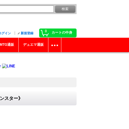
0
カートの中身
ログイン
新規登録
MTG通販
デュエマ通販
モンスター》