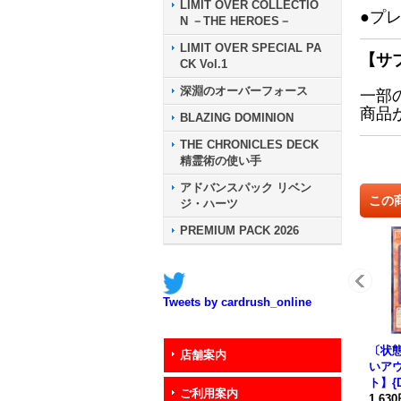
LIMIT OVER COLLECTIO
●プ
N －THE HEROES－
LIMIT OVER SPECIAL PA
【サ
CK Vol.1
深淵のオーバーフォース
一部
商品
BLAZING DOMINION
THE CHRONICLES DECK
精霊術の使い手
アドバンスパック リベン
この
ジ・ハーツ
PREMIUM PACK 2026
Tweets by cardrush_online
〔状態
店舗案内
いア
ト】{D
ご利用案内
《モ
1,63