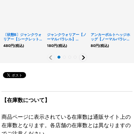
〔状態B〕ジャンクウォ
ジャンクウォリアー【ノ
アンカーボルトヘッジホ
リアー【シークレット】
ーマルパラレル】
ッグ【ノーマルパラレ
{DE03-JP159}《シンク
{AC03-JP000}《シン
ル】{SD48-JP002}
480
円
(税込)
180
円
(税込)
80
円
(税込)
ロ》
クロ》
《モンスター》
【在庫数について】
商品ページに表示されている在庫数は通販サイト上の
在庫数となります。各店舗の在庫数とは異なりますの
でご注意ください。