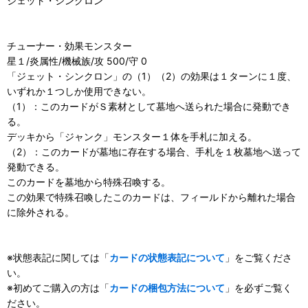
ジェット・シンクロン
チューナー・効果モンスター
星１/炎属性/機械族/攻 500/守 0
「ジェット・シンクロン」の（1）（2）の効果は１ターンに１度、
いずれか１つしか使用できない。
（1）：このカードがＳ素材として墓地へ送られた場合に発動でき
る。
デッキから「ジャンク」モンスター１体を手札に加える。
（2）：このカードが墓地に存在する場合、手札を１枚墓地へ送って
発動できる。
このカードを墓地から特殊召喚する。
この効果で特殊召喚したこのカードは、フィールドから離れた場合
に除外される。
※状態表記に関しては「
カードの状態表記について
」をご覧くださ
い。
※初めてご購入の方は「
カードの梱包方法について
」を必ずご覧く
ださい。