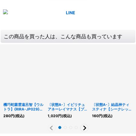
この商品を買った人は、こんな商品も買っています
機巧蛇叢雲遠呂智【ウル
〔状態A-〕イビリチュ
〔状態A-〕結晶神ティ
トラ】{RIRA-JP029}
アネーレイマナス【プリ
スティナ【シークレッ
《モンスター》
ズマティックシークレッ
ト】{WPP5-JP014}
280
円
(税込)
1,020
円
(税込)
160
円
(税込)
ト】{PHHY-JP032}
《モンスター》
《儀式》