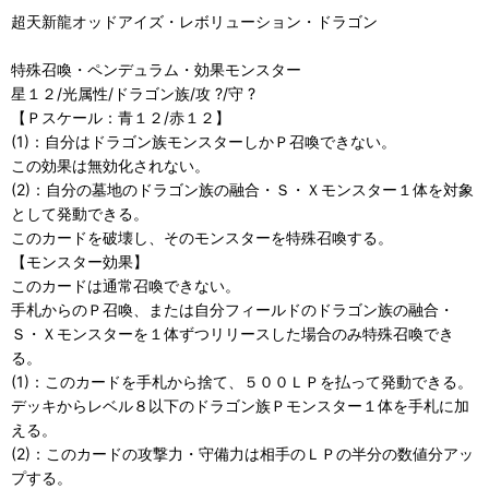
超天新龍オッドアイズ・レボリューション・ドラゴン
特殊召喚・ペンデュラム・効果モンスター
星１２/光属性/ドラゴン族/攻 ?/守 ?
【Ｐスケール：青１２/赤１２】
(1)：自分はドラゴン族モンスターしかＰ召喚できない。
この効果は無効化されない。
(2)：自分の墓地のドラゴン族の融合・Ｓ・Ｘモンスター１体を対象
として発動できる。
このカードを破壊し、そのモンスターを特殊召喚する。
【モンスター効果】
このカードは通常召喚できない。
手札からのＰ召喚、または自分フィールドのドラゴン族の融合・
Ｓ・Ｘモンスターを１体ずつリリースした場合のみ特殊召喚でき
る。
(1)：このカードを手札から捨て、５００ＬＰを払って発動できる。
デッキからレベル８以下のドラゴン族Ｐモンスター１体を手札に加
える。
(2)：このカードの攻撃力・守備力は相手のＬＰの半分の数値分アッ
プする。