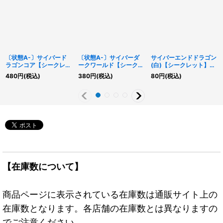
〔状態A-〕サイバード
〔状態A-〕サイバーダ
サイバーエンドドラゴン
ラゴンコア【シークレッ
ークワールド【シークレ
(白)【シークレット】
ト】{QCCP-JP016}
ット】{QCCP-JP033}
{QCAC-JP030}《融
480
円
(税込)
380
円
(税込)
80
円
(税込)
《モンスター》
《魔法》
合》
【在庫数について】
商品ページに表示されている在庫数は通販サイト上の
在庫数となります。各店舗の在庫数とは異なりますの
でご注意ください。