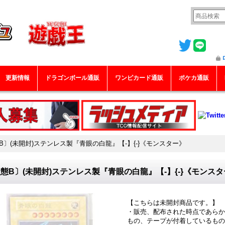
更新情報
ドラゴンボール通販
ワンピカード通販
ポケカ通販
B〕(未開封)ステンレス製『青眼の白龍』【-】{-}《モンスター》
態B〕(未開封)ステンレス製『青眼の白龍』【-】{-}《モンス
【こちらは未開封商品です。】
・販売、配布された時点であらか
もの、テープが付着しているもの