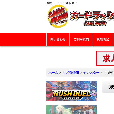
遊戯王 カード通販サイト
問い合わせ
ご利用案内
状態表記
ホーム
>
キズ有特価
>
モンスター
>
〔状態
〔状