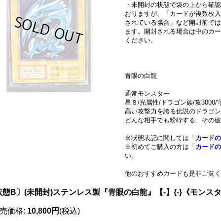
・未開封の状態で袋の上から確認
おりますが、「カードが複数枚入
されている場合」など開封前では
ます。開封される場合は中のカー
ください。
青眼の白龍
通常モンスター
星８/光属性/ドラゴン族/攻3000/守
高い攻撃力を誇る伝説のドラゴン
どんな相手でも粉砕する、その破
※状態表記に関しては「
カードの
※初めてご購入の方は「
カードの
い。
他のおすすめカードも是非ご覧く
状態B〕(未開封)ステンレス製『青眼の白龍』【-】{-}《モンス
売価格
:
10,800円
(税込)