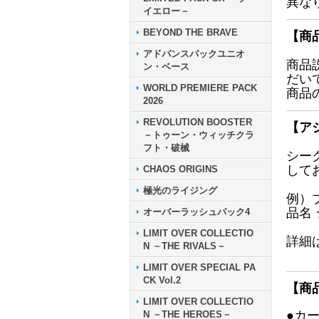
異な
イエロー－
BEYOND THE BRAVE
【商
アドバンスパックユニオ
商品
ン・ベース
だい
WORLD PREMIERE PACK
商品
2026
REVOLUTION BOOSTER
【ア
－トゥーン・ウィッチクラ
フト・破械
シー
して
CHAOS ORIGINS
極光のライジング
例）
品名
オーバーラッシュパック4
LIMIT OVER COLLECTIO
詳細
N －THE RIVALS－
LIMIT OVER SPECIAL PA
CK Vol.2
【商
LIMIT OVER COLLECTIO
●カ
N －THE HEROES－