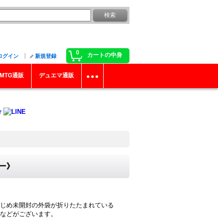
0
カートの中身
ログイン
新規登録
MTG通販
デュエマ通販
ター》
じめ未開封の外袋が折りたたまれている
などがございます。