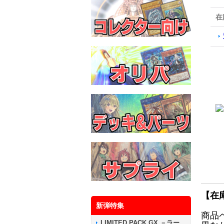
在
【在
新弾特集
商品
LIMITED PACK GX －ラー