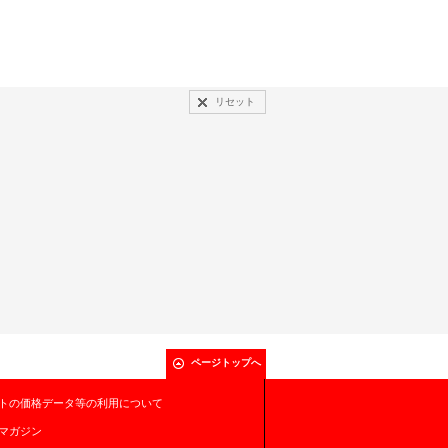
リセット
ページトップへ
トの価格データ等の利用について
マガジン