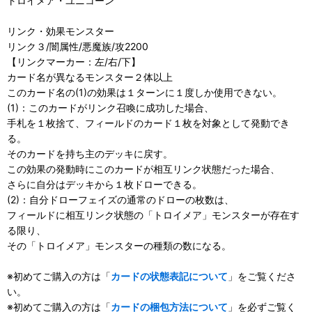
トロイメア・ユニコーン
リンク・効果モンスター
リンク３/闇属性/悪魔族/攻2200
【リンクマーカー：左/右/下】
カード名が異なるモンスター２体以上
このカード名の(1)の効果は１ターンに１度しか使用できない。
(1)：このカードがリンク召喚に成功した場合、
手札を１枚捨て、フィールドのカード１枚を対象として発動でき
る。
そのカードを持ち主のデッキに戻す。
この効果の発動時にこのカードが相互リンク状態だった場合、
さらに自分はデッキから１枚ドローできる。
(2)：自分ドローフェイズの通常のドローの枚数は、
フィールドに相互リンク状態の「トロイメア」モンスターが存在す
る限り、
その「トロイメア」モンスターの種類の数になる。
※初めてご購入の方は「
カードの状態表記について
」をご覧くださ
い。
※初めてご購入の方は「
カードの梱包方法について
」を必ずご覧く