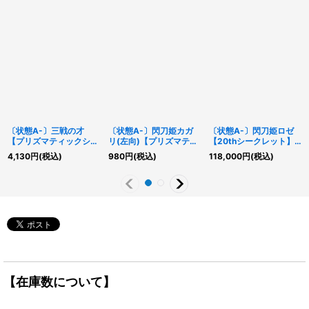
〔状態A-〕三戦の才
〔状態A-〕閃刀姫カガ
〔状態A-〕閃刀姫ロゼ
【プリズマティックシー
リ(左向)【プリズマティ
【20thシークレット】
クレット】{ROTD-
ックシークレット】
{IGAS-JP020}《モンス
4,130
円
(税込)
980
円
(税込)
118,000
円
(税込)
JP062}《魔法》
{PAC1-JP022}《リン
ター》
ク》
【在庫数について】