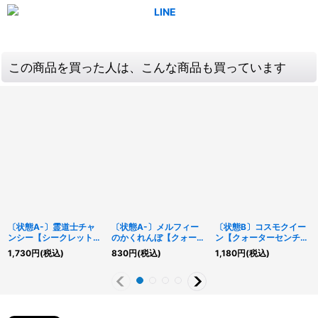
この商品を買った人は、こんな商品も買っています
〔状態A-〕霊道士チャ
〔状態A-〕メルフィー
〔状態B〕コスモクイー
ンシー【シークレット
のかくれんぼ【クォータ
ン【クォーターセンチュ
SPECIALREDVer.】
ーセンチュリーシークレ
リーシークレット】
1,730
円
(税込)
830
円
(税込)
1,180
円
(税込)
{23PP-JP030}《モン
ット】{QCCU-JP179}
{TDPP-JP004}《モン
スター》
《魔法》
スター》