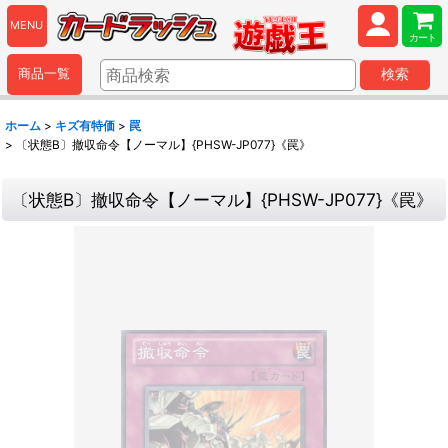
MENU
カート
商品一覧
検索
ホーム
>
キズ有特価
>
罠
>
〔状態B〕撤収命令【ノーマル】{PHSW-JP077}《罠》
〔状態B〕撤収命令【ノーマル】{PHSW-JP077}《罠》