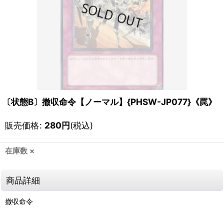
〔状態B〕撤収命令【ノーマル】{PHSW-JP077}《罠》
販売価格
:
280
円
(税込)
在庫数 ×
商品詳細
撤収命令