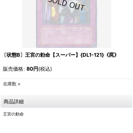
〔状態B〕王宮の勅命【スーパー】{DL1-121}《罠》
販売価格
:
80
円
(税込)
在庫数 ×
商品詳細
王宮の勅命