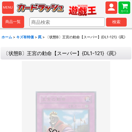
MENU
カート
商品一覧
検索
ホーム
>
キズ有特価
>
罠
>
〔状態B〕王宮の勅命【スーパー】{DL1-121}《罠》
〔状態B〕王宮の勅命【スーパー】{DL1-121}《罠》