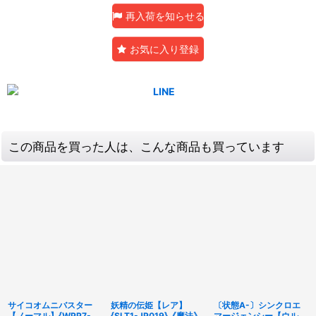
再入荷を知らせる
お気に入り登録
この商品を買った人は、こんな商品も買っています
サイコオムニバスター
妖精の伝姫【レア】
〔状態A-〕シンクロエ
【ノーマル】{WPP7-
{SLT1-JP019}《魔法》
マージェンシー【ウルト