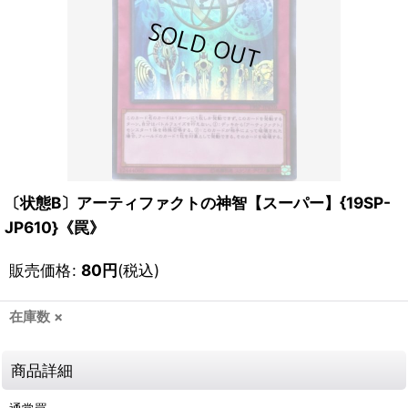
〔状態B〕アーティファクトの神智【スーパー】{19SP-
JP610}《罠》
販売価格
:
80
円
(税込)
在庫数 ×
商品詳細