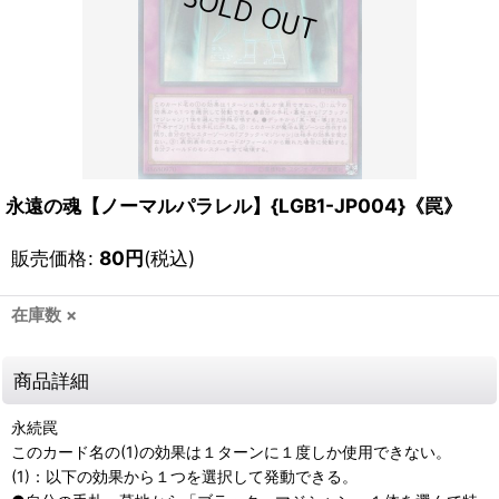
永遠の魂【ノーマルパラレル】{LGB1-JP004}《罠》
販売価格
:
80
円
(税込)
在庫数 ×
商品詳細
永続罠
このカード名の(1)の効果は１ターンに１度しか使用できない。
(1)：以下の効果から１つを選択して発動できる。