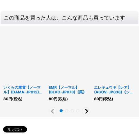
この商品を買った人は、こんな商品も買っています
いくらの軍貫【ノーマ
EMR【ノーマル】
エレキュウキ【レア】
ル】{DAMA-JP012}
{BLVO-JP078}《罠》
{AGOV-JP038}《シン
《モンスター》
クロ》
80
円
(税込)
80
円
(税込)
80
円
(税込)