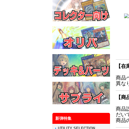
【在
商品
異な
【商
商品
だい
新弾特集
商品
UTILITY SELECTION