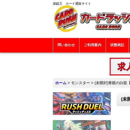
遊戯王 カード通販サイト
問い合わせ
ご利用案内
状態表記
ホーム
>
モンスター
>
(未開封)青眼の白龍【
(未