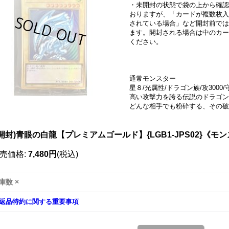
・未開封の状態で袋の上から確認
おりますが、「カードが複数枚入
されている場合」など開封前では
ます。開封される場合は中のカー
ください。
通常モンスター
星８/光属性/ドラゴン族/攻3000/守
高い攻撃力を誇る伝説のドラゴン
どんな相手でも粉砕する、その破
プレゴル
開封)青眼の白龍【プレミアムゴールド】{LGB1-JPS02}《モ
売価格
:
7,480円
(税込)
庫数 ×
返品特約に関する重要事項