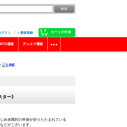
0
カートの中身
ログイン
新規登録
MTG通販
デュエマ通販
ンスター》
じめ未開封の外袋が折りたたまれている
などがございます。