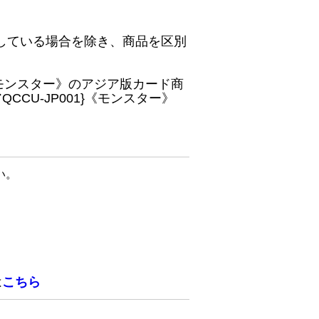
している場合を除き、商品を区別
}《モンスター》のアジア版カード商
CU-JP001}《モンスター》
い。
は
こちら