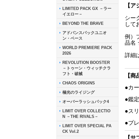
【ア
LIMITED PACK GX －ラー
イエロー－
シー
BEYOND THE BRAVE
して
アドバンスパックユニオ
例）
ン・ベース
品名
WORLD PREMIERE PACK
2026
詳細
REVOLUTION BOOSTER
－トゥーン・ウィッチクラ
フト・破械
【商
CHAOS ORIGINS
●カ
極光のライジング
●鑑
オーバーラッシュパック4
●ス
LIMIT OVER COLLECTIO
N －THE RIVALS－
●プ
LIMIT OVER SPECIAL PA
CK Vol.2
【サ