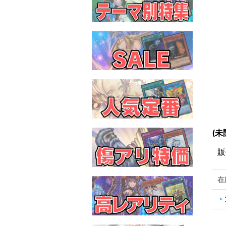
(未
販
在