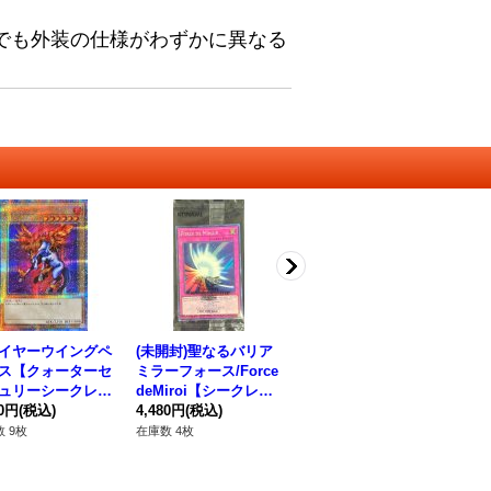
でも外装の仕様がわずかに異なる
イヤーウイングペ
(未開封)聖なるバリア
〔状態B〕決闘竜デュ
〔
ス【クォーターセ
ミラーフォース/Force
エルリンクドラゴン
a
ュリーシークレッ
deMiroi【シークレッ
【20thシークレット】
ト】
TDPP-JP016}
80円
(税込)
ト】{2025-FRP02}
4,480円
(税込)
{19PP-JP003}《リン
2,280円
(税込)
《
1,
ンスター》
《罠》
ク》
 9枚
在庫数 4枚
在庫数 1枚
在庫