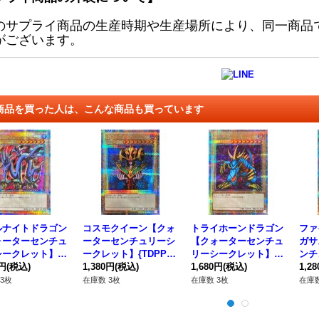
のサプライ商品の生産時期や生産場所により、同一商品
がございます。
商品を買った人は、こんな商品も買っています
ルナイトドラゴン
コスモクイーン【クォ
トライホーンドラゴン
ファ
ォーターセンチュ
ーターセンチュリーシ
【クォーターセンチュ
ガサ
ークレット】{T
ークレット】{TDPP-J
リーシークレット】{T
ンチ
JP015}《モンス
0円
(税込)
P004}《モンスター》
1,380円
(税込)
DPP-JP013}《モンス
1,680円
(税込)
ト】{
1,2
》
ター》
《モ
3枚
在庫数 3枚
在庫数 3枚
在庫数