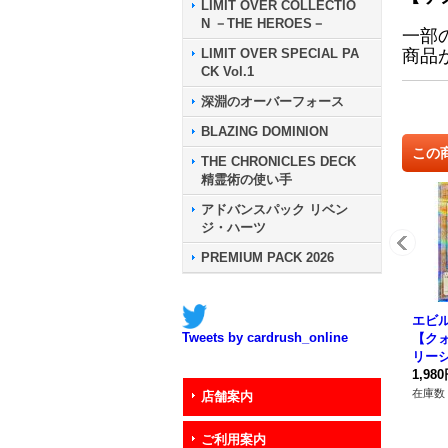
LIMIT OVER COLLECTIO
N －THE HEROES－
一部
LIMIT OVER SPECIAL PA
商品
CK Vol.1
深淵のオーバーフォース
BLAZING DOMINION
この
THE CHRONICLES DECK
精霊術の使い手
アドバンスパック リベン
ジ・ハーツ
PREMIUM PACK 2026
エビ
Tweets by cardrush_online
【ク
リーシ
DPP-
1,98
ター
在庫数 
店舗案内
ご利用案内