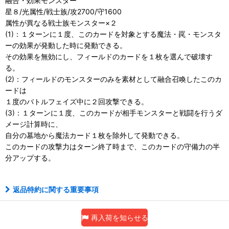
融合・効果モンスター
星８/光属性/戦士族/攻2700/守1600
属性が異なる戦士族モンスター×２
(1)：１ターンに１度、このカードを対象とする魔法・罠・モンスタ
ーの効果が発動した時に発動できる。
その効果を無効にし、フィールドのカードを１枚を選んで破壊す
る。
(2)：フィールドのモンスターのみを素材として融合召喚したこのカ
ードは
１度のバトルフェイズ中に２回攻撃できる。
(3)：１ターンに１度、このカードが相手モンスターと戦闘を行うダ
メージ計算時に、
自分の墓地から魔法カード１枚を除外して発動できる。
このカードの攻撃力はターン終了時まで、このカードの守備力の半
分アップする。
返品特約に関する重要事項
再入荷を知らせる