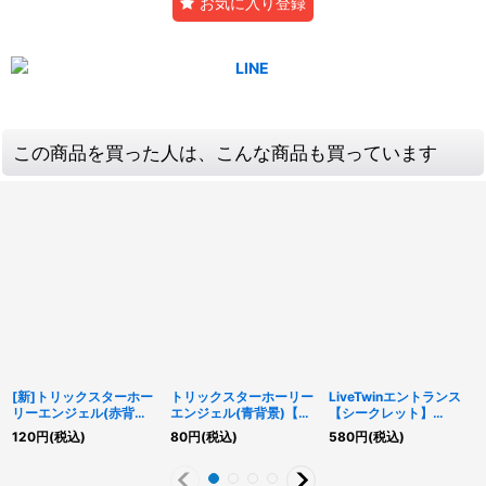
お気に入り登録
この商品を買った人は、こんな商品も買っています
[新]トリックスターホー
トリックスターホーリー
LiveTwinエントランス
リーエンジェル(赤背景)
エンジェル(青背景)【シ
【シークレット】
【シークレット】
ークレット】{QCAC-
{SLF1-JP082}《魔法》
120
円
(税込)
80
円
(税込)
580
円
(税込)
{QCAC-JP042}《リン
JP042}《リンク》
ク》