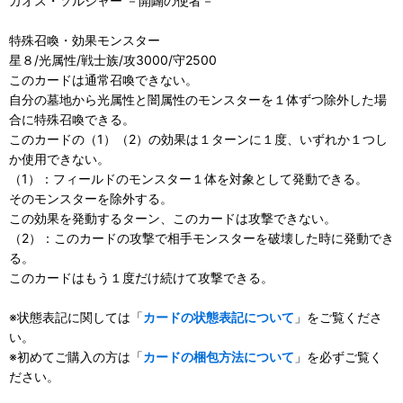
カオス・ソルジャー －開闢の使者－
特殊召喚・効果モンスター
星８/光属性/戦士族/攻3000/守2500
このカードは通常召喚できない。
自分の墓地から光属性と闇属性のモンスターを１体ずつ除外した場
合に特殊召喚できる。
このカードの（1）（2）の効果は１ターンに１度、いずれか１つし
か使用できない。
（1）：フィールドのモンスター１体を対象として発動できる。
そのモンスターを除外する。
この効果を発動するターン、このカードは攻撃できない。
（2）：このカードの攻撃で相手モンスターを破壊した時に発動でき
る。
このカードはもう１度だけ続けて攻撃できる。
※状態表記に関しては「
カードの状態表記について
」をご覧くださ
い。
※初めてご購入の方は「
カードの梱包方法について
」を必ずご覧く
ださい。