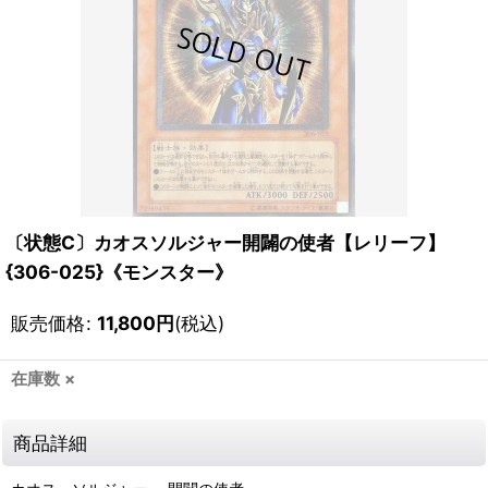
〔状態C〕カオスソルジャー開闢の使者【レリーフ】
{306-025}《モンスター》
販売価格
:
11,800
円
(税込)
在庫数 ×
商品詳細