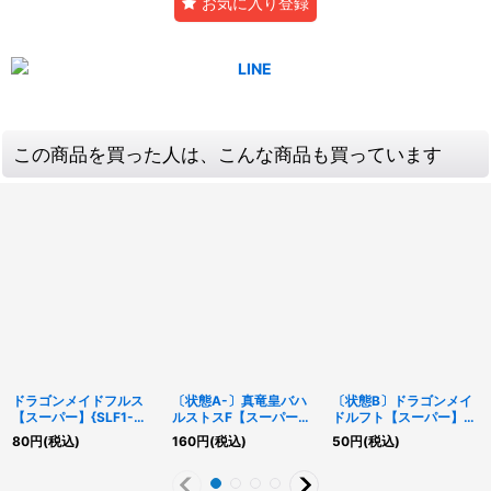
お気に入り登録
この商品を買った人は、こんな商品も買っています
ドラゴンメイドフルス
〔状態A-〕真竜皇バハ
〔状態B〕ドラゴンメイ
【スーパー】{SLF1-
ルストスF【スーパー】
ドルフト【スーパー】
JP059}《モンスター》
{INOV-JP021}《モンス
{DBMF-JP021}《モン
80
円
(税込)
160
円
(税込)
50
円
(税込)
ター》
スター》