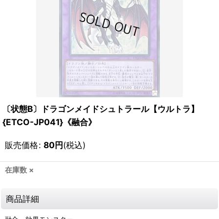
〔状態B〕ドラゴンメイドシュトラール【ウルトラ】
{ETCO-JP041}《融合》
販売価格
:
80
円
(税込)
在庫数 ×
商品詳細