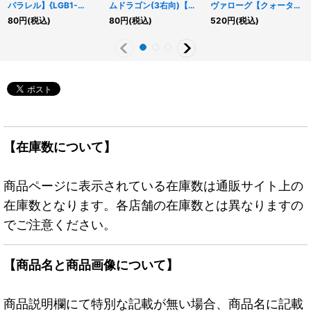
パラレル】{LGB1-
ムドラゴン(3右向)【シ
ヴァローグ【クォーター
JP036}《モンスター》
ークレット】{QCAC-
センチュリーシークレッ
80
円
(税込)
80
円
(税込)
520
円
(税込)
JP035}《モンスター》
ト】{ROTA-JP035}
《融合》
【在庫数について】
商品ページに表示されている在庫数は通販サイト上の
在庫数となります。各店舗の在庫数とは異なりますの
でご注意ください。
【商品名と商品画像について】
商品説明欄にて特別な記載が無い場合、商品名に記載