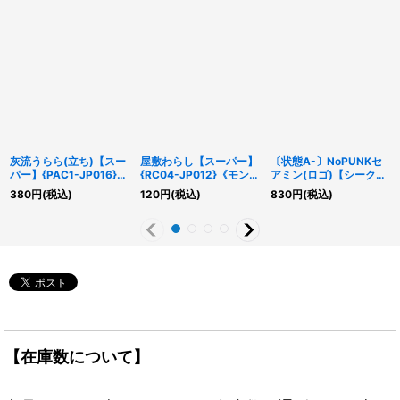
灰流うらら(立ち)【スー
屋敷わらし【スーパー】
〔状態A-〕NoPUNKセ
パー】{PAC1-JP016}
{RC04-JP012}《モンス
アミン(ロゴ)【シークレ
《モンスター》
ター》
ット】{QCTB-JP024}
380
円
(税込)
120
円
(税込)
830
円
(税込)
《モンスター》
【在庫数について】