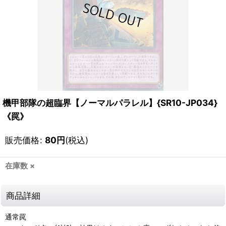
機甲部隊の超臨界【ノーマルパラレル】{SR10-JP034}
《罠》
販売価格
:
80
円
(税込)
在庫数 ×
商品詳細
通常罠