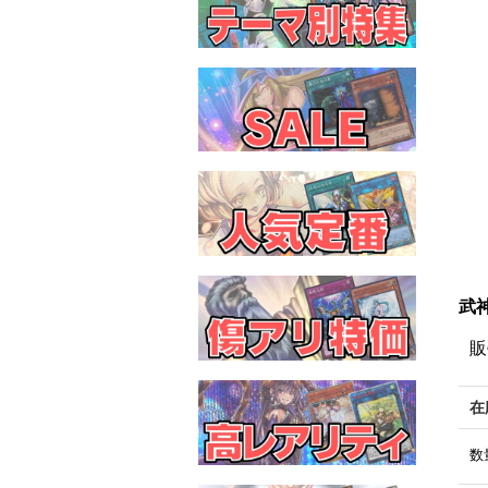
武神
販
在
数