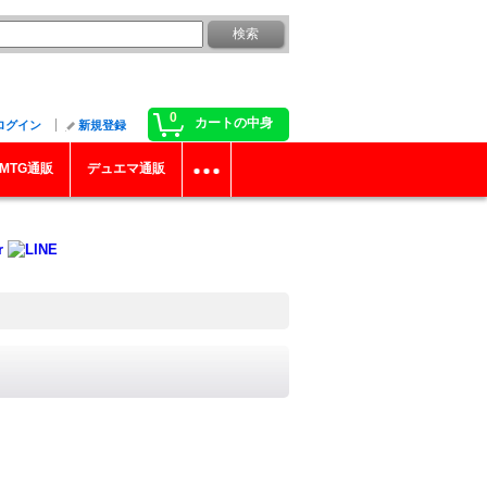
0
カートの中身
ログイン
新規登録
MTG通販
デュエマ通販