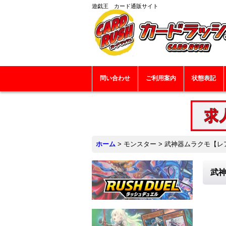
遊戯王 カード通販サイト
問い合わせ
ご利用案内
状態表記
ホーム
>
モンスター
>
武神器ムラクモ【レア】
武神