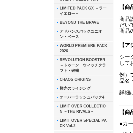
【商
LIMITED PACK GX －ラー
イエロー－
商品
BEYOND THE BRAVE
だい
商品
アドバンスパックユニオ
ン・ベース
【ア
WORLD PREMIERE PACK
2026
シー
REVOLUTION BOOSTER
して
－トゥーン・ウィッチクラ
フト・破械
例）
CHAOS ORIGINS
品名
極光のライジング
詳細
オーバーラッシュパック4
LIMIT OVER COLLECTIO
N －THE RIVALS－
【商
LIMIT OVER SPECIAL PA
●カ
CK Vol.2