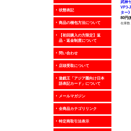
武神ヤ
VP3-
状態表記
ター
80円
(
商品の梱包方法について
在庫数 
【初回購入の方限定】返
品・返金制度について
問い合わせ
店頭受取について
遊戯王「アジア圏向け日本
語表記カード」について
メールマガジン
全商品カテゴリリンク
特定商取引法表示