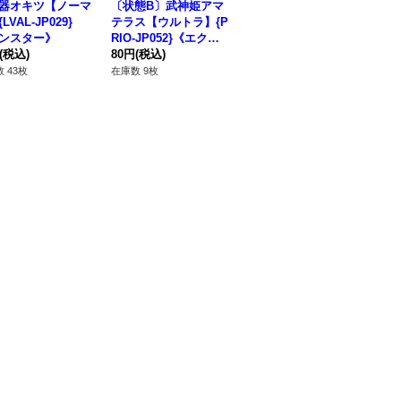
器オキツ【ノーマ
〔状態B〕武神姫アマ
武神帝カグツチ【ウル
R
LVAL-JP029}
テラス【ウルトラ】{P
トラ】{SHSP-JP053}
【ノ
ンスター》
RIO-JP052}《エクシ
《エクシーズ》
A
(税込)
ーズ》
80円
(税込)
280円
(税込)
30
 43枚
在庫数 9枚
在庫数 1枚
在庫