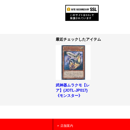
最近チェックしたアイテム
武神器ムラクモ【レ
ア】{JOTL-JP017}
《モンスター》
店舗案内