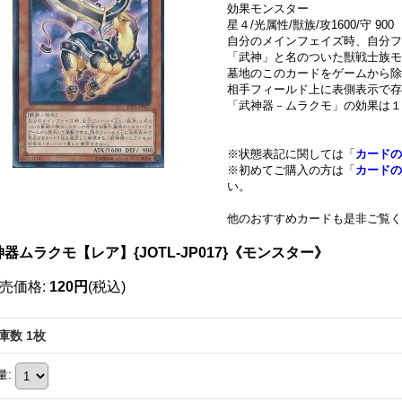
効果モンスター
星４/光属性/獣族/攻1600/守 900
自分のメインフェイズ時、自分フ
「武神」と名のついた獣戦士族モ
墓地のこのカードをゲームから除
相手フィールド上に表側表示で存
「武神器－ムラクモ」の効果は１
※状態表記に関しては「
カードの
※初めてご購入の方は「
カードの
い。
他のおすすめカードも是非ご覧く
器ムラクモ【レア】{JOTL-JP017}《モンスター》
売価格
:
120円
(税込)
庫数 1枚
量
: