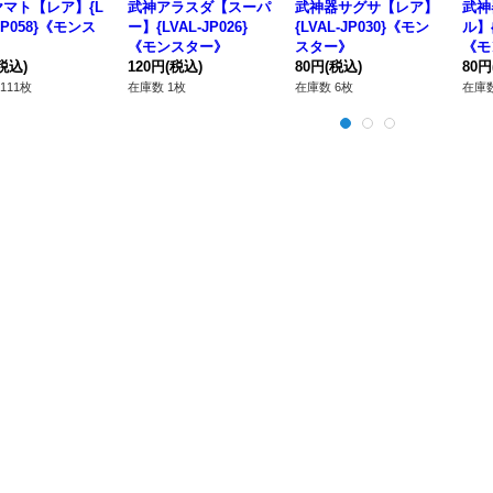
マト【レア】{L
武神アラスダ【スーパ
武神器サグサ【レア】
武神
JP058}《モンス
ー】{LVAL-JP026}
{LVAL-JP030}《モン
ル】{
》
《モンスター》
スター》
《モ
税込)
120円
(税込)
80円
(税込)
80円
111枚
在庫数 1枚
在庫数 6枚
在庫数