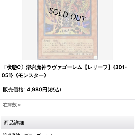
〔状態C〕溶岩魔神ラヴァゴーレム【レリーフ】{301-
051}《モンスター》
販売価格
:
4,980
円
(税込)
在庫数 ×
商品詳細