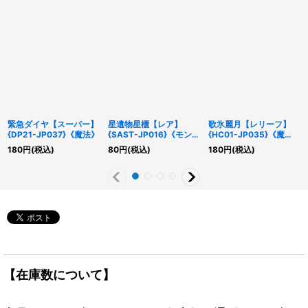
緊急ダイヤ【スーパー】
星遺物星櫃【レア】
歌氷麗月【レリーフ】
{DP21-JP037}《魔法》
{SAST-JP016}《モンス
{HC01-JP035}《魔
ター》
法》
180
円
(税込)
80
円
(税込)
180
円
(税込)
【在庫数について】