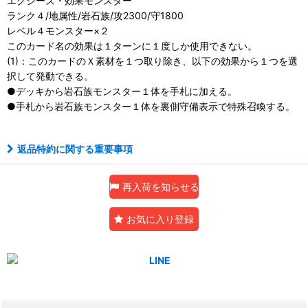
エクシーズ・効果モンスター
ランク４/地属性/岩石族/攻2300/守1800
レベル４モンスター×２
このカード名の効果は１ターンに１度しか使用できない。
(1)：このカードのＸ素材を１つ取り除き、以下の効果から１つを選
択して発動できる。
●デッキから岩石族モンスター１体を手札に加える。
●手札から岩石族モンスター１体を裏側守備表示で特殊召喚する。
返品特約に関する重要事項
再入荷を知らせる
お気に入り登録