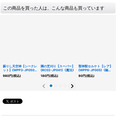
この商品を買った人は、こんな商品も買っています
蘇りし天空神【シークレ
隣の芝刈り【スーパー】
聖神獣セルケト【レア】
ット】{WPP3-JP050}
{RC02-JP041}《魔法》
{WPP6-JP005}《融
《罠》
合》
980
円
(税込)
180
円
(税込)
80
円
(税込)