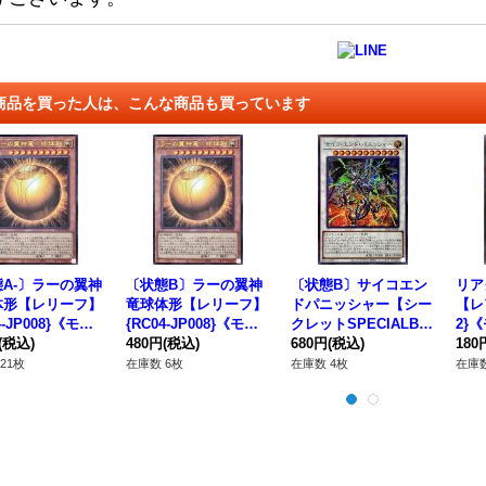
商品を買った人は、こんな商品も買っています
A-〕ラーの翼神
〔状態B〕ラーの翼神
〔状態B〕サイコエン
リア
体形【レリーフ】
竜球体形【レリーフ】
ドパニッシャー【シー
【レア
4-JP008}《モン
{RC04-JP008}《モン
クレットSPECIALBL
2}
ー》
(税込)
スター》
480円
(税込)
UEVer.】{SUB1-JPS0
680円
(税込)
180
9}《シンクロ》
21枚
在庫数 6枚
在庫数 4枚
在庫数