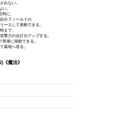
されない。
ない。
言時に、
自分フィールドの
リリースして発動できる。
時まで、
攻撃力の合計分アップする。
計算後に発動できる。
全て墓地へ送る。
5}《魔法》