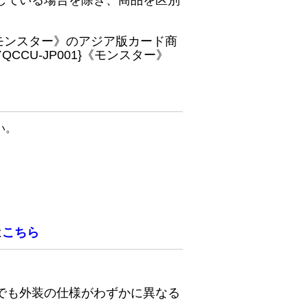
している場合を除き、商品を区別
}《モンスター》のアジア版カード商
CU-JP001}《モンスター》
い。
は
こちら
でも外装の仕様がわずかに異なる