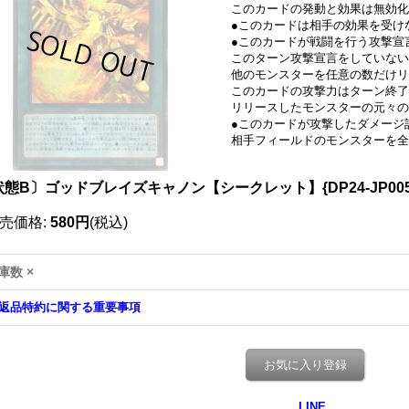
このカードの発動と効果は無効化
●このカードは相手の効果を受け
●このカードが戦闘を行う攻撃宣
このターン攻撃宣言をしていない
他のモンスターを任意の数だけ
このカードの攻撃力はターン終了
リリースしたモンスターの元々の
●このカードが攻撃したダメージ
相手フィールドのモンスターを
状態B〕ゴッドブレイズキャノン【シークレット】{DP24-JP00
売価格
:
580円
(税込)
庫数 ×
返品特約に関する重要事項
お気に入り登録