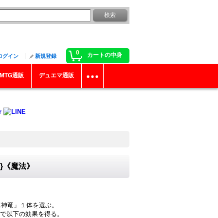
0
カートの中身
ログイン
新規登録
MTG通販
デュエマ通販
5}《魔法》
翼神竜」１体を選ぶ。
で以下の効果を得る。