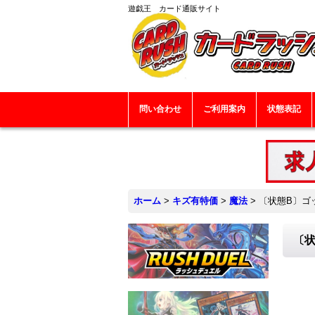
遊戯王 カード通販サイト
問い合わせ
ご利用案内
状態表記
ホーム
>
キズ有特価
>
魔法
>
〔状態B〕ゴッ
〔状