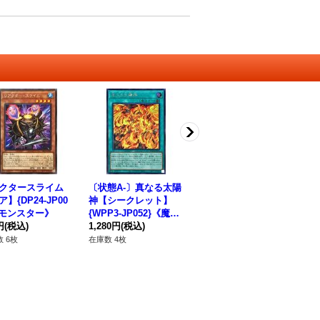
クタースライム
〔状態A-〕真なる太陽
〔状態A-〕青眼の究極
真
】{DP24-JP00
神【シークレット】
竜(ロゴ)【シークレッ
レッ
《モンスター》
{WPP3-JP052}《魔
ト】{TDPP-JP018}
2
円
(税込)
法》
1,280円
(税込)
《融合》
640円
(税込)
1,
 6枚
在庫数 4枚
在庫数 1枚
在庫