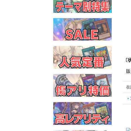
〔
販
在