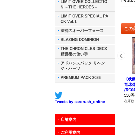
LIMIT OVER COLLECTIO
N －THE HEROES－
LIMIT OVER SPECIAL PA
CK Vol.1
この
深淵のオーバーフォース
BLAZING DOMINION
THE CHRONICLES DECK
精霊術の使い手
アドバンスパック リベン
ジ・ハーツ
PREMIUM PACK 2026
〔状態
竜球
{RC0
スタ
550円
在庫数 
Tweets by cardrush_online
店舗案内
ご利用案内