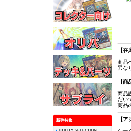
【在
商品
異な
【商
商品
だい
商品
【ア
新弾特集
UTILITY SELECTION