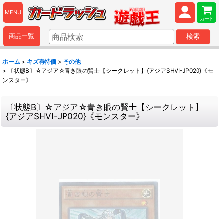
MENU
カート
商品一覧
検索
ホーム
>
キズ有特価
>
その他
>
〔状態B〕☆アジア☆青き眼の賢士【シークレット】{アジアSHVI-JP020}《モ
ンスター》
〔状態B〕☆アジア☆青き眼の賢士【シークレット】
{アジアSHVI-JP020}《モンスター》