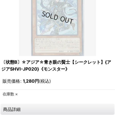
〔状態B〕☆アジア☆青き眼の賢士【シークレット】{ア
ジアSHVI-JP020}《モンスター》
販売価格
:
1,280
円
(税込)
在庫数 ×
商品詳細