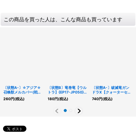
この商品を買った人は、こんな商品も買っています
〔状態A-〕☆アジア☆
〔状態B〕竜巻竜【ウル
〔状態A-〕破滅竜ガン
召喚獣メルカバー(戦車
トラ】{EP17-JP050}
ドラX【クォーターセン
有り)【シークレット】
《エクシーズ》
チュリーシークレット】
260
円
(税込)
180
円
(税込)
740
円
(税込)
{アジアSLF1-JP027}
{QCDB-JP011}《モンス
《融合》
ター》