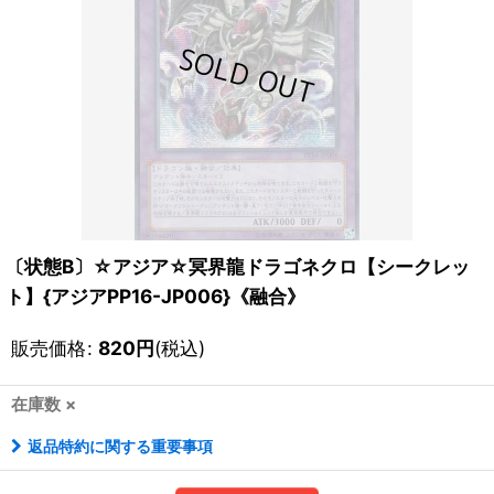
〔状態B〕☆アジア☆冥界龍ドラゴネクロ【シークレッ
ト】{アジアPP16-JP006}《融合》
販売価格
:
820
円
(税込)
在庫数 ×
返品特約に関する重要事項