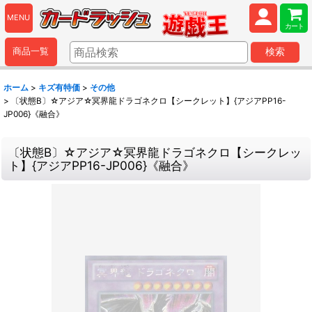
MENU
カート
商品一覧
検索
ホーム
>
キズ有特価
>
その他
>
〔状態B〕☆アジア☆冥界龍ドラゴネクロ【シークレット】{アジアPP16-
JP006}《融合》
〔状態B〕☆アジア☆冥界龍ドラゴネクロ【シークレッ
ト】{アジアPP16-JP006}《融合》