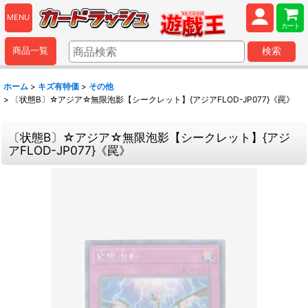
MENU
カート
商品一覧
検索
ホーム
>
キズ有特価
>
その他
>
〔状態B〕☆アジア☆無限泡影【シークレット】{アジアFLOD-JP077}《罠》
〔状態B〕☆アジア☆無限泡影【シークレット】{アジ
アFLOD-JP077}《罠》