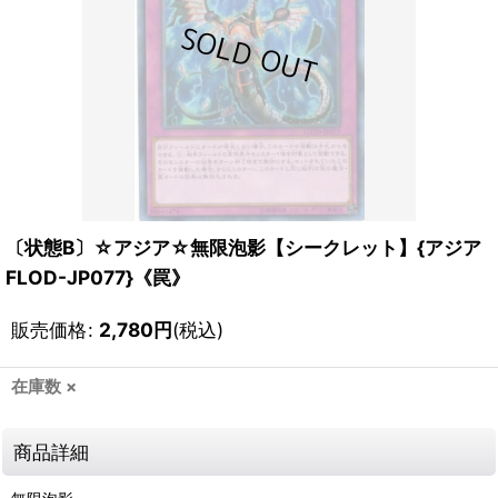
〔状態B〕☆アジア☆無限泡影【シークレット】{アジア
FLOD-JP077}《罠》
販売価格
:
2,780
円
(税込)
在庫数 ×
商品詳細