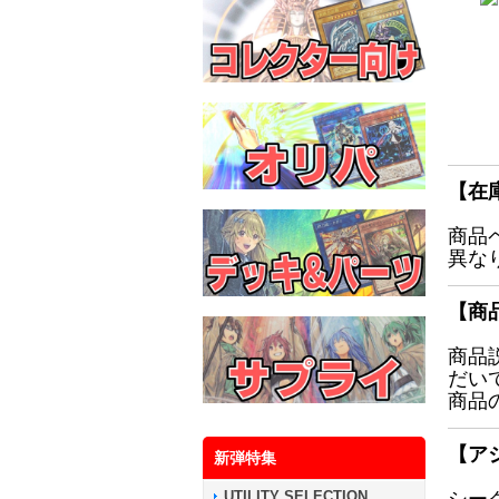
【在
商品
異な
【商
商品
だい
商品
【ア
新弾特集
UTILITY SELECTION