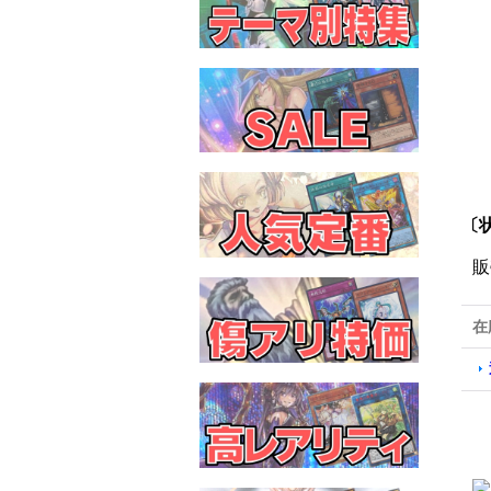
〔
販
在