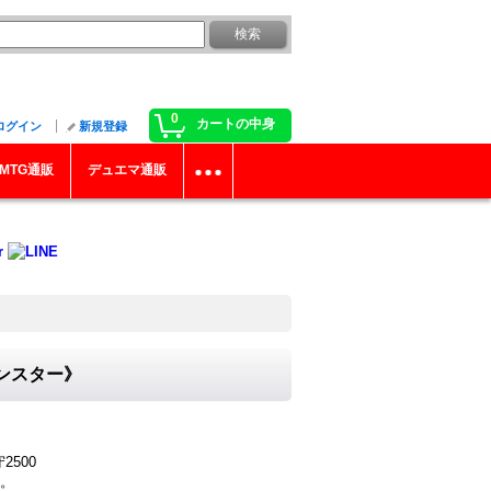
0
カートの中身
ログイン
新規登録
MTG通販
デュエマ通販
モンスター》
2500
。