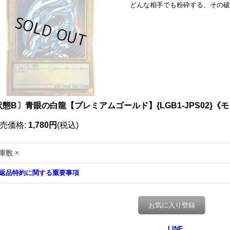
どんな相手でも粉砕する、その破
プレゴル
状態B〕青眼の白龍【プレミアムゴールド】{LGB1-JPS02}《
売価格
:
1,780円
(税込)
庫数 ×
返品特約に関する重要事項
お気に入り登録