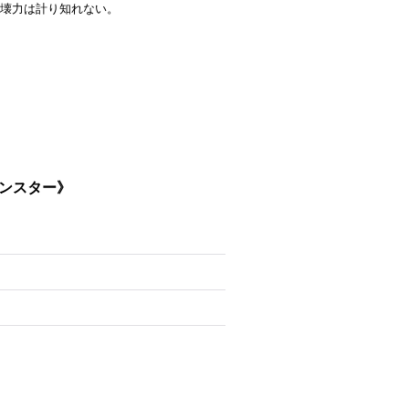
壊力は計り知れない。
モンスター》