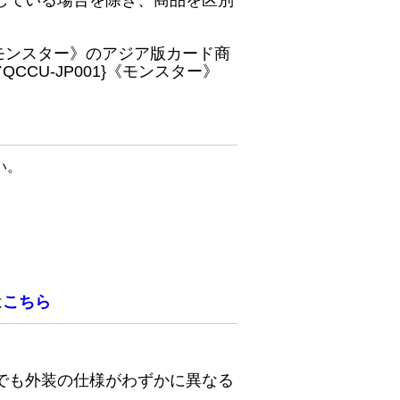
している場合を除き、商品を区別
}《モンスター》のアジア版カード商
CU-JP001}《モンスター》
い。
は
こちら
でも外装の仕様がわずかに異なる