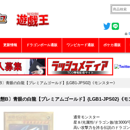
更新情報
ドラゴンボール通販
ワンピカード通販
ポケカ通販
B〕青眼の白龍【プレミアムゴールド】{LGB1-JPS02}《モンスター》
態B〕青眼の白龍【プレミアムゴールド】{LGB1-JPS02}《
通常モンスター
星８/光属性/ドラゴン族/攻3000/守
高い攻撃力を誇る伝説のドラゴン