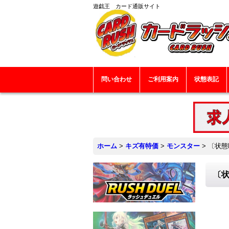
遊戯王 カード通販サイト
問い合わせ
ご利用案内
状態表記
ホーム
>
キズ有特価
>
モンスター
>
〔状態
〔状