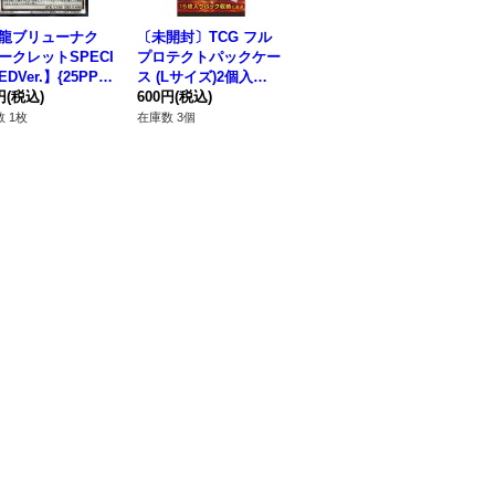
龍ブリューナク
〔未開封〕TCG フル
ークレットSPECI
プロテクトパックケー
EDVer.】{25PP-J
ス (Lサイズ)2個入
24}《シンクロ》
円
(税込)
【-】{-}《その他》
600円
(税込)
 1枚
在庫数 3個