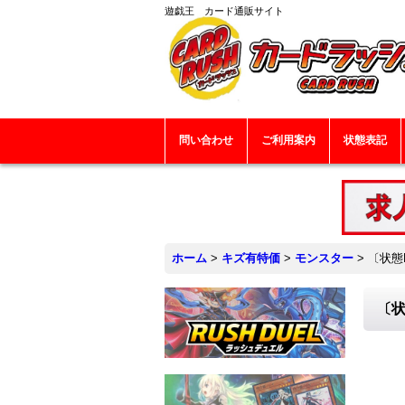
遊戯王 カード通販サイト
問い合わせ
ご利用案内
状態表記
ホーム
>
キズ有特価
>
モンスター
>
〔状態
〔状