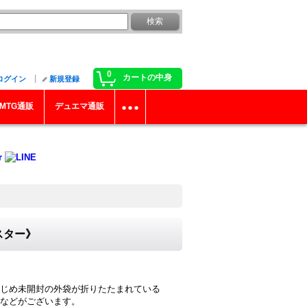
0
カートの中身
ログイン
新規登録
MTG通販
デュエマ通販
スター》
じめ未開封の外袋が折りたたまれている
などがございます。