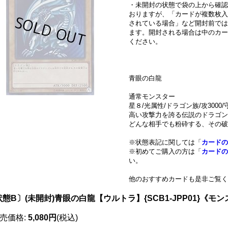
・未開封の状態で袋の上から確認
おりますが、「カードが複数枚入
されている場合」など開封前では
ます。開封される場合は中のカー
ください。
青眼の白龍
通常モンスター
星８/光属性/ドラゴン族/攻3000/守
高い攻撃力を誇る伝説のドラゴン
どんな相手でも粉砕する、その破
※状態表記に関しては「
カードの
※初めてご購入の方は「
カードの
い。
他のおすすめカードも是非ご覧く
態B〕(未開封)青眼の白龍【ウルトラ】{SCB1-JPP01}《モ
売価格
:
5,080円
(税込)