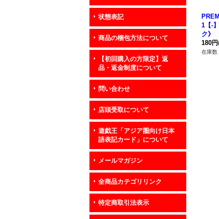
PREM
状態表記
1【-
ク》
商品の梱包方法について
180円
在庫数 
【初回購入の方限定】返
品・返金制度について
問い合わせ
店頭受取について
遊戯王「アジア圏向け日本
語表記カード」について
メールマガジン
全商品カテゴリリンク
特定商取引法表示