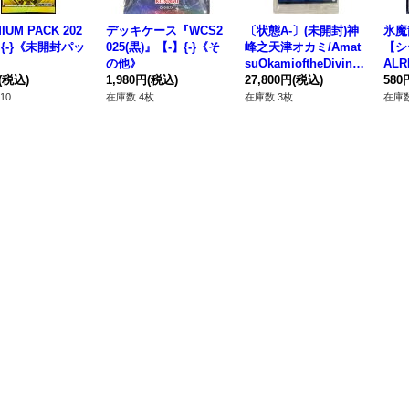
IUM PACK 202
デッキケース『WCS2
〔状態A-〕(未開封)神
氷魔
】{-}《未開封パッ
025(黒)』【-】{-}《そ
峰之天津オカミ/Amat
【シ
の他》
suOkamioftheDivine
ALR
(税込)
1,980円
(税込)
Peaks【ウルトラ】{2
27,800円
(税込)
P0
580
019-EN003}《リン
10
在庫数 4枚
在庫数 3枚
在庫数
ク》