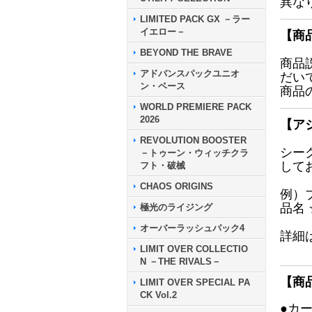
異な
LIMITED PACK GX －ラー
イエロー－
【商
BEYOND THE BRAVE
商品
アドバンスパックユニオ
だい
ン・ベース
商品
WORLD PREMIERE PACK
2026
【ア
REVOLUTION BOOSTER
シー
－トゥーン・ウィッチクラ
して
フト・破械
CHAOS ORIGINS
例）
品名
極光のライジング
オーバーラッシュパック4
詳細
LIMIT OVER COLLECTIO
N －THE RIVALS－
【商
LIMIT OVER SPECIAL PA
CK Vol.2
●カ