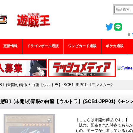
更新情報
ドラゴンボール通販
ワンピカード通販
ポケカ通販
B〕(未開封)青眼の白龍【ウルトラ】{SCB1-JPP01}《モンスター》
態B〕(未開封)青眼の白龍【ウルトラ】{SCB1-JPP01}《モン
【こちらは未開封商品です。】
・販売、配布された時点であらか
もの、テープが付着しているもの