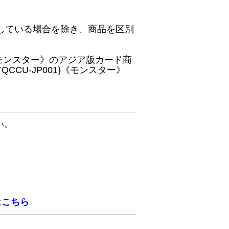
している場合を除き、商品を区別
}《モンスター》のアジア版カード商
CU-JP001}《モンスター》
い。
は
こちら