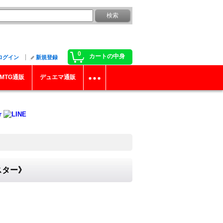
0
カートの中身
ログイン
新規登録
MTG通販
デュエマ通販
ンスター》