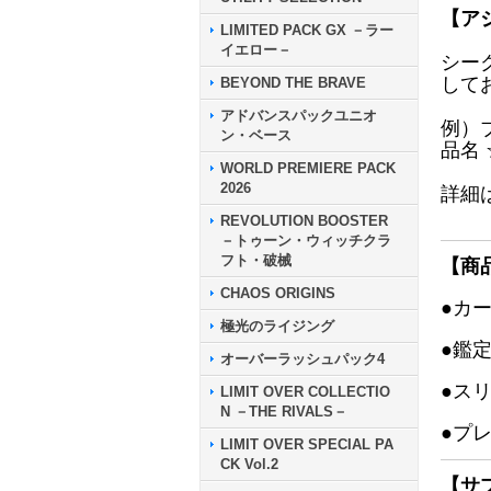
【ア
LIMITED PACK GX －ラー
イエロー－
シー
して
BEYOND THE BRAVE
アドバンスパックユニオ
例）
ン・ベース
品名
WORLD PREMIERE PACK
2026
詳細
REVOLUTION BOOSTER
－トゥーン・ウィッチクラ
フト・破械
【商
CHAOS ORIGINS
●カ
極光のライジング
●鑑
オーバーラッシュパック4
●ス
LIMIT OVER COLLECTIO
N －THE RIVALS－
●プ
LIMIT OVER SPECIAL PA
CK Vol.2
【サ