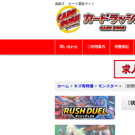
遊戯王 カード通販サイト
問い合わせ
ご利用案内
状態表記
ホーム
>
キズ有特価
>
モンスター
>
〔状態
〔状