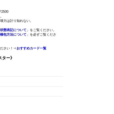
2500
。
壊力は計り知れない。
状態表記について
」をご覧ください。
梱包方法について
」を必ずご覧くださ
ださい！⇒
おすすめカード一覧
ンスター》