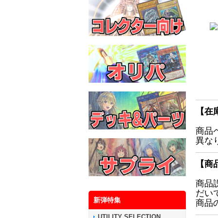
【在
商品
異な
【商
商品
だい
新弾特集
商品
UTILITY SELECTION