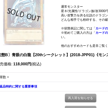
通常モンスター
星８/光属性/ドラゴン族/攻3000/守
高い攻撃力を誇る伝説のドラゴン
どんな相手でも粉砕する、その破
※状態表記に関しては「
カードの
※初めてご購入の方は「
カードの
い。
他のおすすめカードも是非ご覧く
態B〕青眼の白龍【20thシークレット】{2018-JPP01}《モ
売価格
:
118,000円
(税込)
庫数 ×
返品特約に関する重要事項
再入荷を知らせる