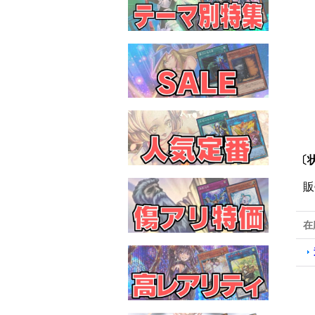
〔状
販
在