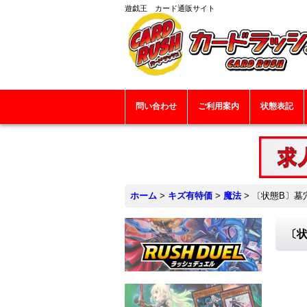
遊戯王 カード通販サイト
問い合わせ
ご利用案内
状態表記
ホーム
>
キズ有特価
>
魔法
>
〔状態B〕墓穴
〔状