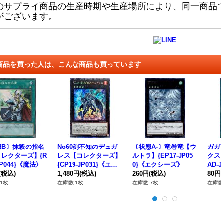
のサプライ商品の生産時期や生産場所により、同一商品
がございます。
商品を買った人は、こんな商品も買っています
態B〕抹殺の指名
No60刻不知のデュガ
〔状態A-〕竜巻竜【ウ
ガガ
レクターズ】{R
レス【コレクターズ】
ルトラ】{EP17-JP05
クス
JP044}《魔法》
{CP19-JP031}《エク
0}《エクシーズ》
AD-
(税込)
シーズ》
1,480円
(税込)
260円
(税込)
80円
1枚
在庫数 1枚
在庫数 7枚
在庫数