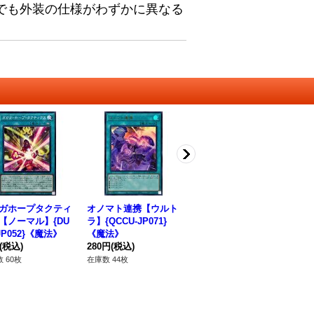
でも外装の仕様がわずかに異なる
ガホープタクティ
オノマト連携【ウルト
ガガガイリュージョン
ラ
【ノーマル】{DU
ラ】{QCCU-JP071}
【スーパー】{26PP-J
ルト
JP052}《魔法》
《魔法》
P011}《魔法》
5
(税込)
280円
(税込)
120円
(税込)
80
 60枚
在庫数 44枚
在庫数 14枚
在庫