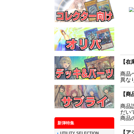
【在
商品
異な
【商
商品
だい
商品
新弾特集
【ア
UTILITY SELECTION