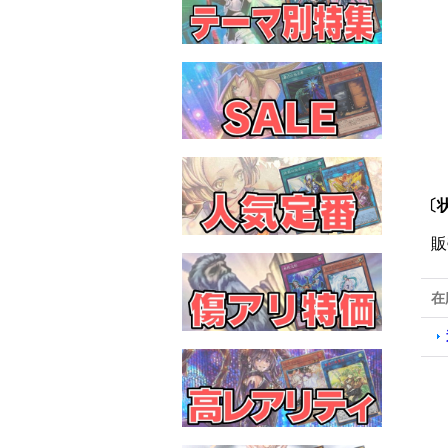
〔状
販
在