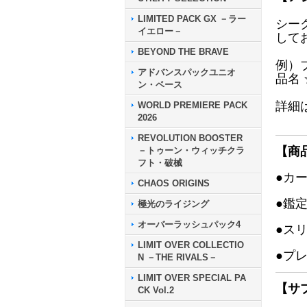
LIMITED PACK GX －ラー
シー
イエロー－
して
BEYOND THE BRAVE
例）
アドバンスパックユニオ
品名
ン・ベース
詳細
WORLD PREMIERE PACK
2026
REVOLUTION BOOSTER
【商
－トゥーン・ウィッチクラ
フト・破械
●カ
CHAOS ORIGINS
●鑑
極光のライジング
オーバーラッシュパック4
●ス
LIMIT OVER COLLECTIO
●プ
N －THE RIVALS－
LIMIT OVER SPECIAL PA
【サ
CK Vol.2