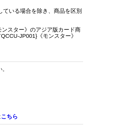
している場合を除き、商品を区別
}《モンスター》のアジア版カード商
CU-JP001}《モンスター》
い。
は
こちら