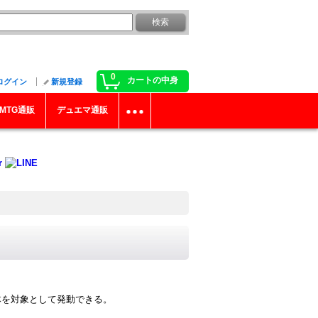
0
カートの中身
ログイン
新規登録
MTG通販
デュエマ通販
体を対象として発動できる。