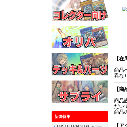
【在
商品
異な
【商
商品
だい
商品
新弾特集
【ア
LIMITED PACK GX －ラー