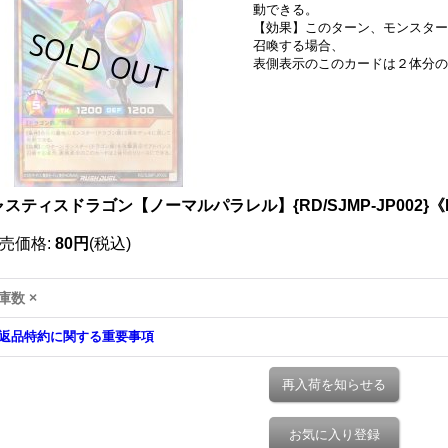
動できる。
【効果】このターン、モンスター
召喚する場合、
表側表示のこのカードは２体分の
スティスドラゴン【ノーマルパラレル】{RD/SJMP-JP002}
売価格
:
80円
(税込)
庫数 ×
返品特約に関する重要事項
再入荷を知らせる
お気に入り登録