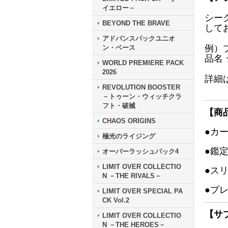
イエロー－
シー
BEYOND THE BRAVE
して
アドバンスパックユニオ
例）
ン・ベース
品名
WORLD PREMIERE PACK
2026
詳細
REVOLUTION BOOSTER
－トゥーン・ウィッチクラ
フト・破械
【商
CHAOS ORIGINS
●カ
極光のライジング
●鑑
オーバーラッシュパック4
LIMIT OVER COLLECTIO
●ス
N －THE RIVALS－
●プ
LIMIT OVER SPECIAL PA
CK Vol.2
【サ
LIMIT OVER COLLECTIO
N －THE HEROES－