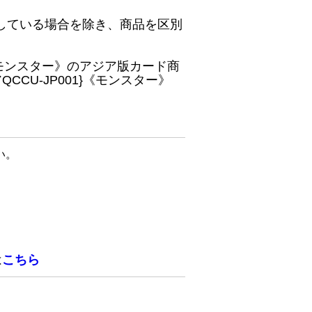
している場合を除き、商品を区別
}《モンスター》のアジア版カード商
CU-JP001}《モンスター》
い。
は
こちら