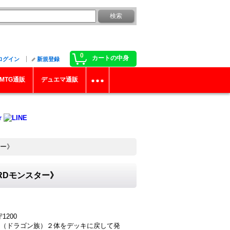
0
カートの中身
ログイン
新規登録
MTG通販
デュエマ通販
ター》
《RDモンスター》
1200
（ドラゴン族）２体をデッキに戻して発