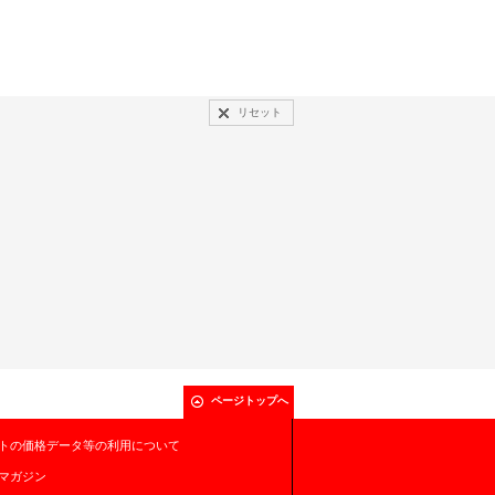
リセット
ページトップへ
トの価格データ等の利用について
マガジン