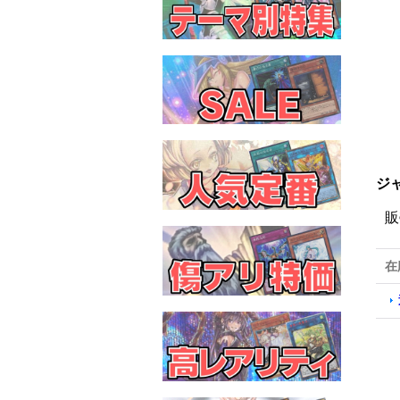
ジャ
販
在