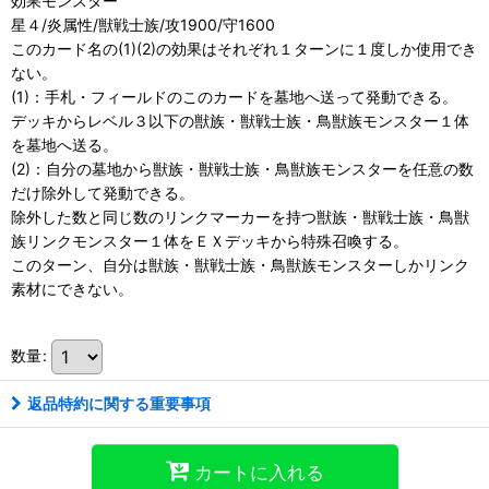
効果モンスター
星４/炎属性/獣戦士族/攻1900/守1600
このカード名の(1)(2)の効果はそれぞれ１ターンに１度しか使用でき
ない。
(1)：手札・フィールドのこのカードを墓地へ送って発動できる。
デッキからレベル３以下の獣族・獣戦士族・鳥獣族モンスター１体
を墓地へ送る。
(2)：自分の墓地から獣族・獣戦士族・鳥獣族モンスターを任意の数
だけ除外して発動できる。
除外した数と同じ数のリンクマーカーを持つ獣族・獣戦士族・鳥獣
族リンクモンスター１体をＥＸデッキから特殊召喚する。
このターン、自分は獣族・獣戦士族・鳥獣族モンスターしかリンク
素材にできない。
数量
:
返品特約に関する重要事項
カートに入れる