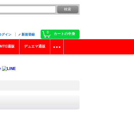
0
カートの中身
ログイン
新規登録
MTG通販
デュエマ通販