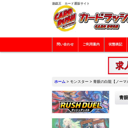
遊戯王 カード通販サイト
問い合わせ
ご利用案内
状態表記
ホーム
>
モンスター
>
青眼の白龍【ノーマルパ
青眼