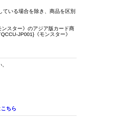
している場合を除き、商品を区別
}《モンスター》のアジア版カード商
CU-JP001}《モンスター》
い。
は
こちら