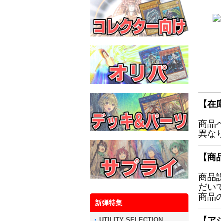
【在
商品
異な
【商
商品
だい
商品
新弾特集
【ア
UTILITY SELECTION