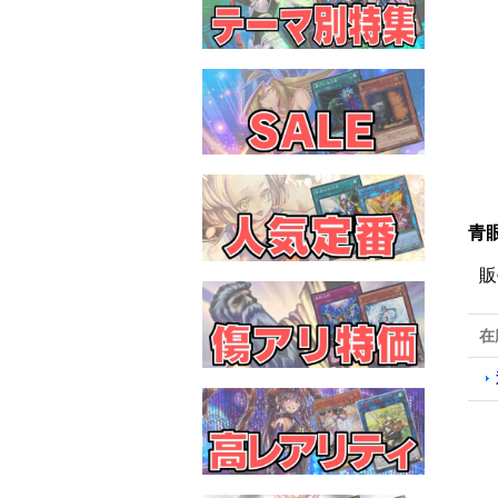
青眼
販
在