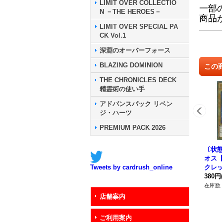
LIMIT OVER COLLECTIO
一部
N －THE HEROES－
商品
LIMIT OVER SPECIAL PA
CK Vol.1
深淵のオーバーフォース
BLAZING DOMINION
この
THE CHRONICLES DECK
精霊術の使い手
アドバンスパック リベン
ジ・ハーツ
PREMIUM PACK 2026
〔状態
オス
クレッ
Tweets by cardrush_online
03}
380円
在庫数 
店舗案内
ご利用案内