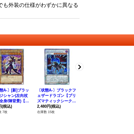
でも外装の仕様がわずかに異なる
態A-〕[新]ブラッ
〔状態A-〕ブラックフ
〔状態A-〕EHEROバ
EH
ジシャン(左向杖
ェザードラゴン【プリ
ーストレディ【シーク
シ
全身/陣背景)【プ
ズマティックシークレ
レット】{PP8-JP002}
J
マティックシーク
円
(税込)
ット】{DABL-JPS01}
2,480円
(税込)
《モンスター》
780円
(税込)
ー
58
】{PAC1-JP00
《シンクロ》
 7枚
在庫数 15枚
在庫数 1枚
在庫
《モンスター》