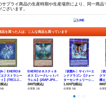
のサプライ商品の生産時期や生産場所により、同一商品
がございます。
商品を買った人は、こんな商品も買っています
A-〕EHEROネ
EHEROオネスティネ
〔状態A-〕サイバーエ
〔状
【エクストラシー
オス【シークレットパ
ンドドラゴン【クォー
クマ
ト】{TRC1-JP0
ラレル】{20AP-JP00
ターセンチュリーシー
構え
《モンスター》
(税込)
5}《モンスター》
280円
(税込)
クレット】{QCCP-JP
1,020円
(税込)
リズ
880
021}《融合》
レット
9枚
在庫数 1枚
在庫数 5枚
在庫数
4}