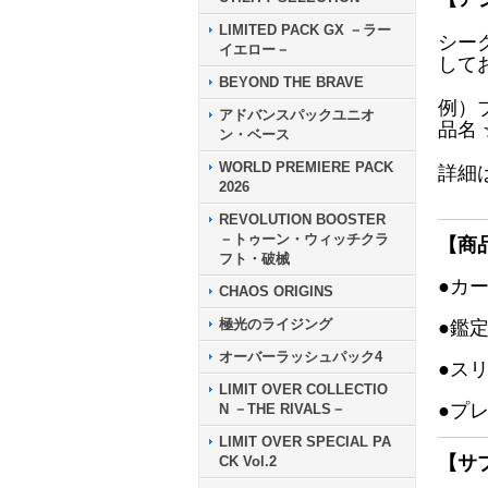
LIMITED PACK GX －ラー
シー
イエロー－
して
BEYOND THE BRAVE
例）
アドバンスパックユニオ
品名
ン・ベース
WORLD PREMIERE PACK
詳細
2026
REVOLUTION BOOSTER
－トゥーン・ウィッチクラ
【商
フト・破械
●カ
CHAOS ORIGINS
極光のライジング
●鑑
オーバーラッシュパック4
●ス
LIMIT OVER COLLECTIO
●プ
N －THE RIVALS－
LIMIT OVER SPECIAL PA
【サ
CK Vol.2