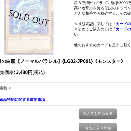
星８/光属性/ドラゴン族/攻3000/守
高い攻撃力を誇る伝説のドラゴン
どんな相手でも粉砕する、その破
※状態表記に関しては「
カードの
※初めてご購入の方は「
カードの
い。
他のおすすめカードも是非ご覧く
ノーパラ
の白龍【ノーマルパラレル】{LG02-JP001}《モンスター》
売価格
:
3,480円
(税込)
庫数 ×
返品特約に関する重要事項
再入荷を知らせる
お気に入り登録