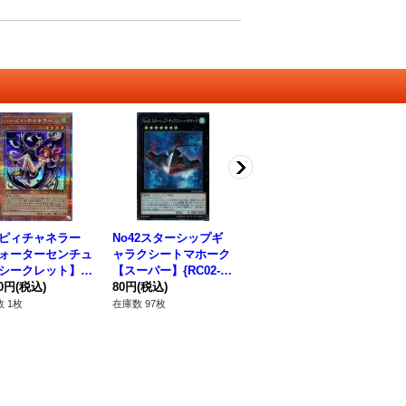
ピィチャネラー
No42スターシップギ
王神鳥シムルグ【スー
ゴ
ォーターセンチュ
ャラクシートマホーク
パー】{LVP3-JP026}
【ノ
シークレット】{Q
【スーパー】{RC02-J
《リンク》
P0
-JP121}《モンス
80円
(税込)
P030}《エクシーズ》
80円
(税込)
180円
(税込)
80
》
 1枚
在庫数 97枚
在庫数 52枚
在庫