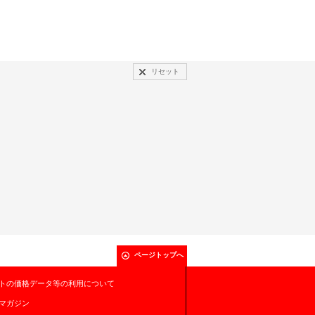
リセット
ページトップへ
トの価格データ等の利用について
マガジン