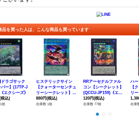
商品を買った人は、こんな商品も買っています
機ドラゴサック
ヒステリックサイン
RRアーセナルファル
ハー
パー】{17TP-J
【クォーターセンチュ
コン【シークレット】
【ク
1}《エクシーズ》
リーシークレット】{Q
{QCCU-JP159}《エク
リー
(税込)
CCP-JP129}《魔法》
880円
(税込)
シーズ》
120円
(税込)
CCP
1,3
ター
1枚
在庫数 1枚
在庫数 77枚
在庫数