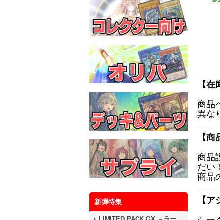
【在
商品
異な
【商
商品
だい
商品
【ア
新弾特集
LIMITED PACK GX －ラー