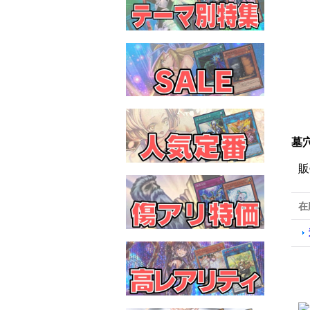
墓穴
販
在