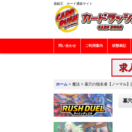
遊戯王 カード通販サイト
問い合わせ
ご利用案内
状態表記
ホーム
>
魔法
>
墓穴の指名者【ノーマル】{SR
墓穴