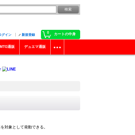
0
カートの中身
ログイン
新規登録
MTG通販
デュエマ通販
体を対象として発動できる。