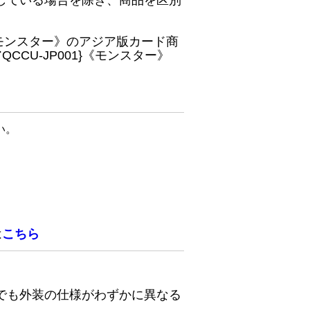
している場合を除き、商品を区別
}《モンスター》のアジア版カード商
CU-JP001}《モンスター》
い。
は
こちら
でも外装の仕様がわずかに異なる