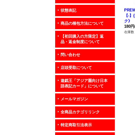
PREM
状態表記
【-】
ク》
商品の梱包方法について
180円
在庫数 
【初回購入の方限定】返
品・返金制度について
問い合わせ
店頭受取について
遊戯王「アジア圏向け日本
語表記カード」について
メールマガジン
全商品カテゴリリンク
特定商取引法表示