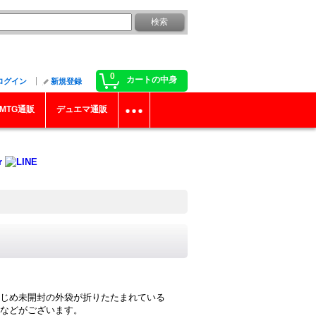
0
カートの中身
ログイン
新規登録
MTG通販
デュエマ通販
じめ未開封の外袋が折りたたまれている
などがございます。