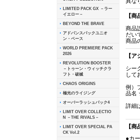
異な
LIMITED PACK GX －ラー
イエロー－
【商
BEYOND THE BRAVE
商品
アドバンスパックユニオ
だい
ン・ベース
商品
WORLD PREMIERE PACK
2026
【ア
REVOLUTION BOOSTER
シー
－トゥーン・ウィッチクラ
して
フト・破械
CHAOS ORIGINS
例）
品名
極光のライジング
オーバーラッシュパック4
詳細
LIMIT OVER COLLECTIO
N －THE RIVALS－
【商
LIMIT OVER SPECIAL PA
CK Vol.2
●カ