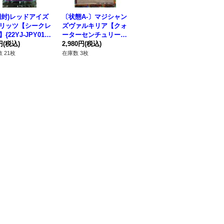
開封)レッドアイズ
〔状態A-〕マジシャン
[新]朔夜しぐれ(月右
(
リッツ【シークレ
ズヴァルキリア【クォ
下)【プリズマティッ
【
{22YJ-JPY01}
ーターセンチュリーシ
クシークレット】{PA
ット
》
円
(税込)
ークレット】{QCLP-J
2,980円
(税込)
C1-JP035}《モンスタ
1,280円
(税込)
《
35
P017}《モンスター》
ー》
 21枚
在庫数 3枚
在庫数 2枚
在庫