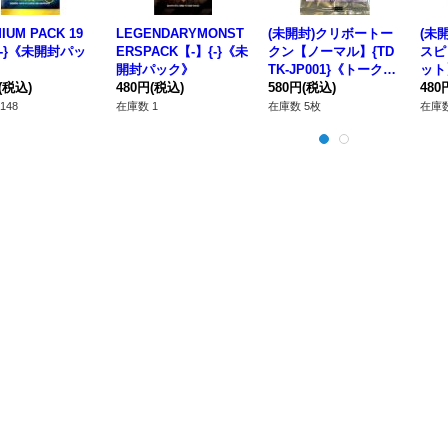
IUM PACK 19
LEGENDARYMONST
(未開封)クリボートー
(未
{-}《未開封パッ
ERSPACK【-】{-}《未
クン【ノーマル】{TD
スピ
開封パック》
TK-JP001}《トーク
ット】
(税込)
480円
(税込)
ン》
580円
(税込)
《罠
480
148
在庫数 1
在庫数 5枚
在庫数