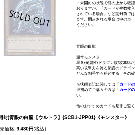
・未開封の状態で袋の上から確認
おりますが、「カードが複数枚入
されている場合」など開封前では
ます。開封される場合は中のカー
ください。
青眼の白龍
通常モンスター
星８/光属性/ドラゴン族/攻3000/守
高い攻撃力を誇る伝説のドラゴン
どんな相手でも粉砕する、その破
※状態表記に関しては「
カードの
※初めてご購入の方は「
カードの
い。
他のおすすめカードも是非ご覧く
開封)青眼の白龍【ウルトラ】{SCB1-JPP01}《モンスター》
売価格
:
9,480円
(税込)