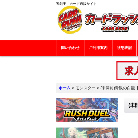
遊戯王 カード通販サイト
問い合わせ
ご利用案内
状態表記
ホーム
>
モンスター
>
(未開封)青眼の白龍【
(未