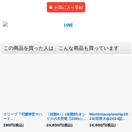
お気に入り登録
この商品を買った人は、こんな商品も買っています
スリーブ『守護神官マハ
〔状態A-〕(未開封)オシ
Worldchampionship20
ード
リスの天空竜【20thシ
24(世界大会2024記念
20thANNIVERSARYキ
ークレット】{20DS-
プロモ)【-】{-}《その
280
円
(税込)
24,800
円
(税込)
24,800
円
(税込)
ャンペーン』10枚入り
JP002}《モンスター》
他》
【-】{-}《スリーブ》