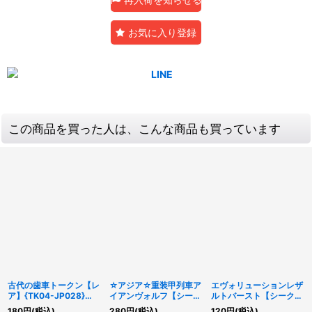
お気に入り登録
この商品を買った人は、こんな商品も買っています
古代の歯車トークン【レ
☆アジア☆重装甲列車ア
エヴォリューションレザ
ア】{TK04-JP028}
イアンヴォルフ【シーク
ルトバースト【シークレ
《トークン》
レット】{アジアSLF1-
ット】{QCCP-JP034}
180
円
(税込)
280
円
(税込)
120
円
(税込)