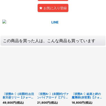
お気に入り登録
この商品を買った人は、こんな商品も買っています
〔状態A-〕(未開封)お注
〔状態A-〕(未開封)ヴァ
〔状態A-〕結束と絆の
射天使リリー【クォータ
ンパイアロード【プリズ
魔導師(赤背景)【クォー
ーセンチュリーシークレ
マティックシークレッ
ターセンチュリーシーク
49,800
円
(税込)
21,800
円
(税込)
16,800
円
(税込)
ット】{24YA-JP002}
ト】{25YA-JP004}
レット】{PHNI-JP000}