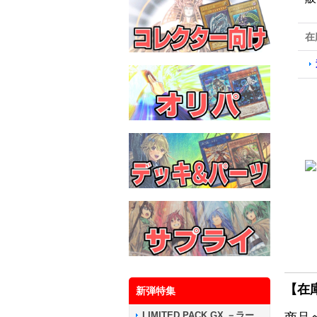
在
【在
新弾特集
LIMITED PACK GX －ラー