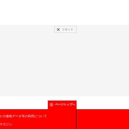
リセット
ページトップへ
トの価格データ等の利用について
マガジン