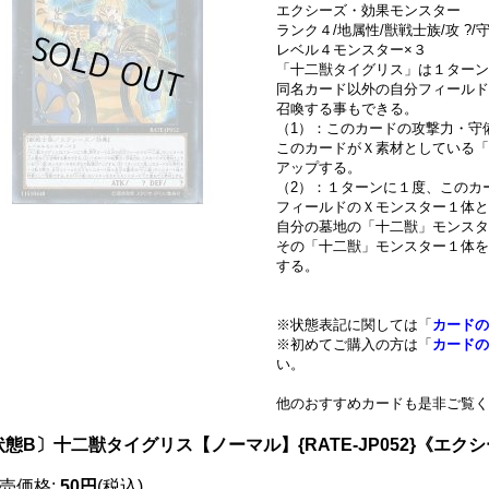
エクシーズ・効果モンスター
ランク４/地属性/獣戦士族/攻 ?/守
レベル４モンスター×３
「十二獣タイグリス」は１ターン
同名カード以外の自分フィールド
召喚する事もできる。
（1）：このカードの攻撃力・守
このカードがＸ素材としている「
アップする。
（2）：１ターンに１度、このカ
フィールドのＸモンスター１体と
自分の墓地の「十二獣」モンスタ
その「十二獣」モンスター１体を
する。
※状態表記に関しては「
カードの
※初めてご購入の方は「
カードの
い。
他のおすすめカードも是非ご覧く
状態B〕十二獣タイグリス【ノーマル】{RATE-JP052}《エク
売価格
:
50円
(税込)