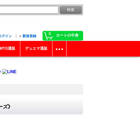
0
カートの中身
ログイン
新規登録
MTG通販
デュエマ通販
ーズ》