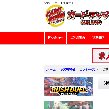
遊戯王 カード通販サイト
問い合わせ
ご利用案内
状態表記
ホーム
>
キズ有特価
>
エクシーズ
>
〔状態
〔状