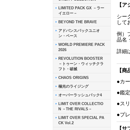
【ア
LIMITED PACK GX －ラー
イエロー－
シー
して
BEYOND THE BRAVE
アドバンスパックユニオ
例）
ン・ベース
品名
WORLD PREMIERE PACK
2026
詳細
REVOLUTION BOOSTER
－トゥーン・ウィッチクラ
フト・破械
【商
CHAOS ORIGINS
●カ
極光のライジング
●鑑
オーバーラッシュパック4
●ス
LIMIT OVER COLLECTIO
N －THE RIVALS－
●プ
LIMIT OVER SPECIAL PA
CK Vol.2
【サ