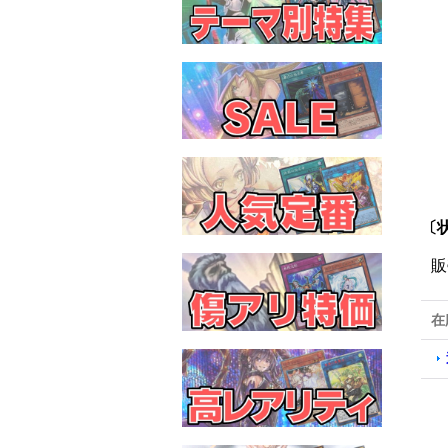
〔
販
在