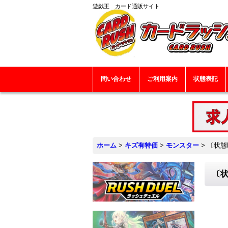
遊戯王 カード通販サイト
問い合わせ
ご利用案内
状態表記
ホーム
>
キズ有特価
>
モンスター
>
〔状態
〔状