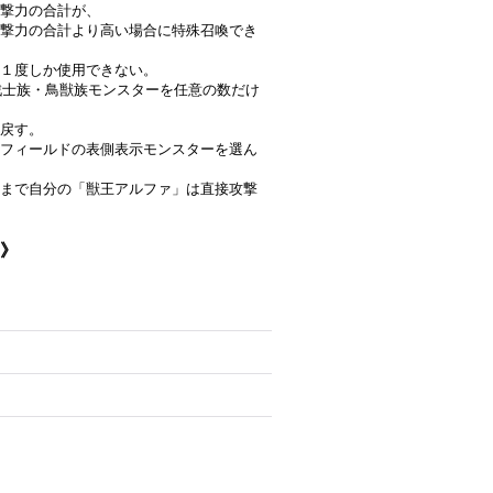
攻撃力の合計が、
撃力の合計より高い場合に特殊召喚でき
に１度しか使用できない。
獣戦士族・鳥獣族モンスターを任意の数だけ
戻す。
フィールドの表側表示モンスターを選ん
まで自分の「獣王アルファ」は直接攻撃
ー》