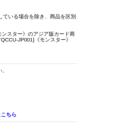
している場合を除き、商品を区別
}《モンスター》のアジア版カード商
CU-JP001}《モンスター》
い。
は
こちら