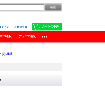
0
カートの中身
ログイン
新規登録
MTG通販
デュエマ通販
》