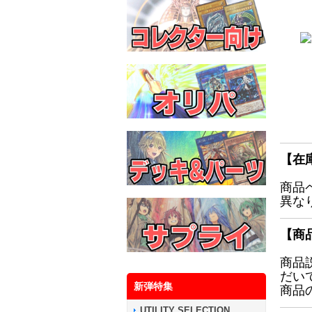
【在
商品
異な
【商
商品
だい
新弾特集
商品
UTILITY SELECTION