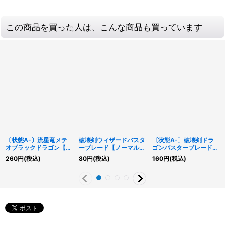
この商品を買った人は、こんな商品も買っています
〔状態A-〕流星竜メテ
破壊剣ウィザードバスタ
〔状態A-〕破壊剣ドラ
オブラックドラゴン【シ
ーブレード【ノーマル】
ゴンバスターブレード
ークレット】{INOV-
{BOSH-JP021}《モン
【ノーマル】{BOSH-
260
円
(税込)
80
円
(税込)
160
円
(税込)
JP041}《融合》
スター》
JP020}《モンスター》