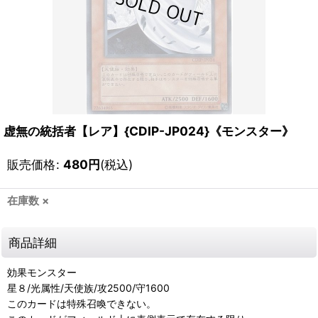
虚無の統括者【レア】{CDIP-JP024}《モンスター》
販売価格
:
480
円
(税込)
在庫数 ×
商品詳細
効果モンスター
星８/光属性/天使族/攻2500/守1600
このカードは特殊召喚できない。